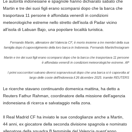
Le autorità indonesiane e spagnole hanno dichiarato sabato che
Martin e tre dei suoi figli erano scomparsi dopo che la barca che
trasportava 11 persone è affondata venerdì in condizioni
meteorologiche estreme nello stretto dell’isola di Padar vicino
all’isola di Labuan Bajo, una popolare località turistica.
Fernando Martin, allenatore del Valencia CF, è morto insieme a tre membri della sua
famiglia dopo il capovolgimento della loro barca in Indonesia.
Fernando Martin/Instagram
Martin e tre dei suoi figli erano scomparsi dopo che la barca che trasportava 11 persone
è affondata venerdì in condizioni meteorologiche estreme.
AP
I primi soccorritori salvano diversi sopravvissuti dopo che una barca si è capovolta al
largo delle coste dell’Indonesia il 26 dicembre 2025.
tramite REUTERS
Le ricerche stavano continuando domenica mattina, ha detto a
Reuters Fathur Rahman, coordinatore della missione dell’agenzia
indonesiana di ricerca e salvataggio nella zona.
Il Real Madrid CF ha inviato le sue condoglianze anche a Martin,
44 anni, ex giocatore della seconda divisione spagnola e nominato
allenatore della squadra B femminile del Valencia quest’anno.