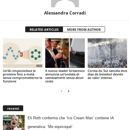
Alessandra Corradi
RELATED ARTICLES
MORE FROM AUTHOR
Un’IA rimpicciolisce le
Il nuovo leader britannico
Coreia do Sul cancela dois
proteine fino a metà
annuncia un’ondata di
dias de beisebol devido
senza comprometterne la
cambiamenti senza alcun
ao calor intenso.
funzione
costo
recenti
Eli Roth conferma che ‘Ice Cream Man’ contiene IA
generativa: ‘Me equivoqué’.