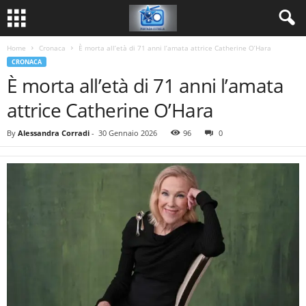
Home
Cronaca
È morta all’età di 71 anni l’amata attrice Catherine O’Hara
CRONACA
È morta all’età di 71 anni l’amata
attrice Catherine O’Hara
By
Alessandra Corradi
-
30 Gennaio 2026
96
0