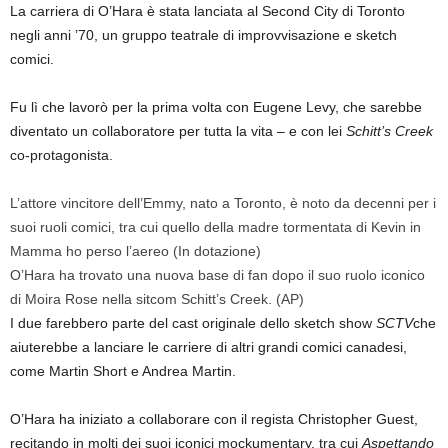
La carriera di O’Hara è stata lanciata al Second City di Toronto
negli anni ’70, un gruppo teatrale di improvvisazione e sketch
comici.
Fu lì che lavorò per la prima volta con Eugene Levy, che sarebbe
diventato un collaboratore per tutta la vita – e con lei
Schitt’s Creek
co-protagonista.
L’attore vincitore dell’Emmy, nato a Toronto, è noto da decenni per i
suoi ruoli comici, tra cui quello della madre tormentata di Kevin in
Mamma ho perso l’aereo
(In dotazione)
O’Hara ha trovato una nuova base di fan dopo il suo ruolo iconico
di Moira Rose nella sitcom Schitt’s Creek.
(AP)
I due farebbero parte del cast originale dello sketch show
SCTV
che
aiuterebbe a lanciare le carriere di altri grandi comici canadesi,
come Martin Short e Andrea Martin.
O’Hara ha iniziato a collaborare con il regista Christopher Guest,
recitando in molti dei suoi iconici mockumentary, tra cui
Aspettando