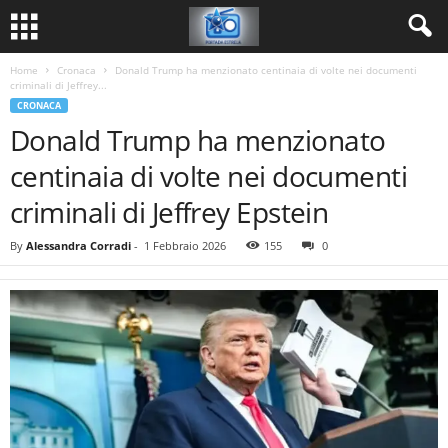
Home
Cronaca
Donald Trump ha menzionato centinaia di volte nei documenti
criminali di Jeffrey...
CRONACA
Donald Trump ha menzionato
centinaia di volte nei documenti
criminali di Jeffrey Epstein
By
Alessandra Corradi
-
1 Febbraio 2026
155
0