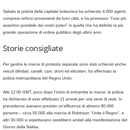
Sabato la polizia della capitale britannica ha schierato 4.000 agenti,
compresi rinforzi provenienti da fuori città, e ha promesso “l’uso più
assertivo possibile dei nostri poteri” in quella che ha definito la più
grande operazione di ordine pubblico degli ultimi anni.
Storie consigliate
elenco
fine
Per gestire le marce di protesta separate sono stati schierati anche
di
dell’elenco
veicoli blindati, cavalli, cani, droni ed elicotteri, ha affermato la
3
polizia metropolitana del Regno Unito.
elementi
Alle 12:00 GMT, poco dopo l’inizio di entrambe le marce, la polizia
ha dichiarato di aver effettuato 11 arresti per una serie di reati. In
precedenza avevano previsto un’affluenza di almeno 80.000
persone – circa 50.000 alla marcia di Robinson “Unite il Regno”, e
altri 30.000 si aspettavano sarebbero andati alla manifestazione del
Giorno della Nakba.