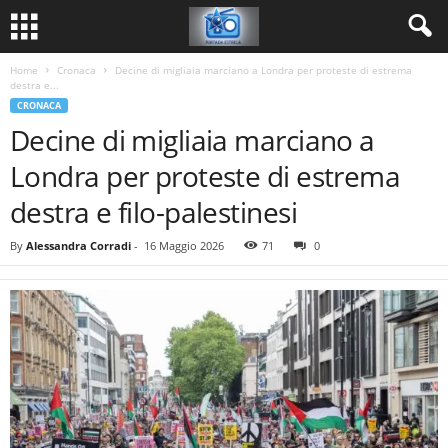
Home
Cronaca
Decine di migliaia marciano a Londra per proteste di estrema
destra e...
CRONACA
Decine di migliaia marciano a
Londra per proteste di estrema
destra e filo-palestinesi
By
Alessandra Corradi
-
16 Maggio 2026
71
0