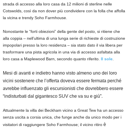
strada di accesso alla loro casa da 12 milioni di sterline nelle
Cotswolds, così da non dover più condividere con la folla che affolla
la vicina e trendy Soho Farmhouse.
Nonostante le “forti obiezioni” della gente del posto, si ritiene che
alla coppia – nell’ultima di una lunga serie di richieste di costruzione
impopolari presso la loro residenza – sia stato dato il via libera per
trasformare una pista agricola in una via di accesso asfaltata alla
loro casa a Maplewood Barn, secondo quanto riferito.
Il sole
.
Mesi di avanti e indietro hanno visto almeno uno dei loro
vicini sostenere che l’offerta doveva essere fermata perché
avrebbe influenzato gli escursionisti che dovrebbero essere
“indisturbati dal gigantesco SUV che va su e giù”.
Attualmente la villa dei Beckham vicino a Great Tew ha un accesso
senza uscita a corsia unica, che funge anche da unico modo per i
è
visitatori di raggiungere Soho Farmhouse; il vicino ritiro