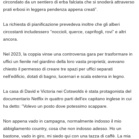
circondato da un sentiero di erba falciata che si snoderà attraverso
prati erbosi in leggera pendenza appena creati”.
La richiesta di pianificazione prevedeva inoltre che gli alberi
circostanti includessero “noccioli, querce, caprifogli, rovi” e altri
ancora.
Nel 2023, la coppia vinse una controversa gara per trasformare in
uffici un fienile nel giardino della loro vasta proprietà; avevano
chiesto il permesso di creare tre spazi per uffici separati
nell’edificio, dotati di bagno, lucernari e scala esterna in legno.
La casa di David e Victoria nei Cotswolds è stata protagonista del
documentario Netflix in quattro parti dell’ex capitano inglese in cui
ha detto: “Volevo un posto dove potessimo scappare.
Non appena vado in campagna, normalmente indosso il mio
abbigliamento country, cosa che non indosso adesso. Ho un
bastone, vado in giro, mi siedo qui con una tazza di caffè. La mia