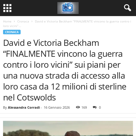
Home
Cronaca
David e Victoria Beckham “FINALMENTE vincono la guerra contro i
loro vicini”...
CRONACA
David e Victoria Beckham
“FINALMENTE vincono la guerra
contro i loro vicini” sui piani per
una nuova strada di accesso alla
loro casa da 12 milioni di sterline
nel Cotswolds
By
Alessandra Corradi
-
16 Gennaio 2026
169
0