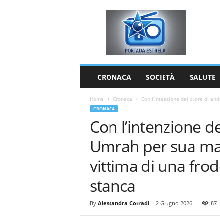
P
o
r
t
a
d
a
CRONACA
SOCIETÀ
SALUTE
E
s
Home
Cronaca
Con l’intenzione del cuore di an
t
CRONACA
r
Con l’intenzione d
e
l
Umrah per sua ma
a
vittima di una fro
stanca
By
Alessandra Corradi
-
2 Giugno 2026
87