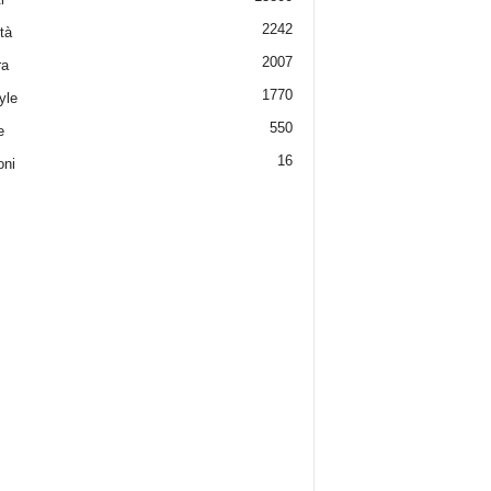
2242
tà
2007
ra
1770
yle
550
e
16
oni