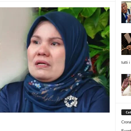
tutti 
Cat
Cron
Event