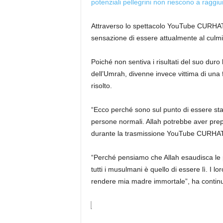
potenziali pellegrini non riescono a ragg
Attraverso lo spettacolo YouTube CURH
sensazione di essere attualmente al culmi
Poiché non sentiva i risultati del suo dur
dell’Umrah, divenne invece vittima di una 
risolto.
“Ecco perché sono sul punto di essere sta
persone normali. Allah potrebbe aver prep
durante la trasmissione YouTube CURH
“Perché pensiamo che Allah esaudisca le p
tutti i musulmani è quello di essere lì. I lo
rendere mia madre immortale”, ha contin