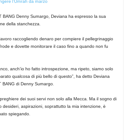
iungere l’Umrah da marzo
AT BANG Denny Sumargo, Deviana ha espresso la sua
ne della stanchezza.
o lavoro raccogliendo denaro per compiere il pellegrinaggio
frode e dovette monitorare il caso fino a quando non fu
nco, anch’io ho fatto introspezione, ma ripeto, siamo solo
arato qualcosa di più bello di questo”, ha detto Deviana
AT BANG di Denny Sumargo.
reghiere dei suoi servi non solo alla Mecca. Ma il sogno di
ro desideri, aspirazioni, soprattutto la mia intenzione, è
uato spiegando.