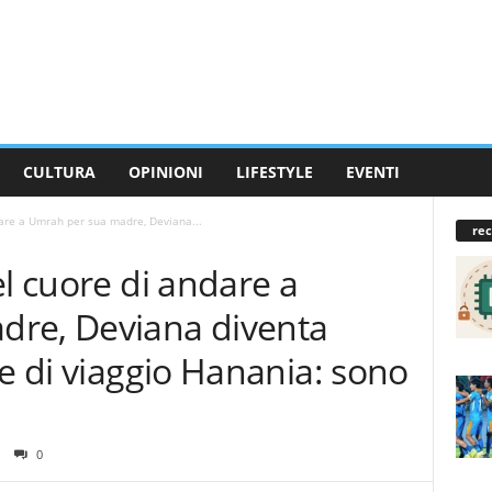
CULTURA
OPINIONI
LIFESTYLE
EVENTI
dare a Umrah per sua madre, Deviana...
rec
el cuore di andare a
dre, Deviana diventa
de di viaggio Hanania: sono
0