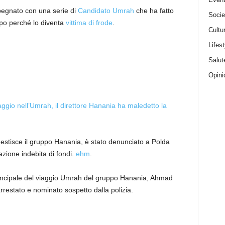
mpegnato con una serie di
Candidato Umrah
che ha fatto
Socie
o perché lo diventa
vittima di frode
.
Cultu
Lifest
Salut
Opini
aggio nell’Umrah, il direttore Hanania ha maledetto la
tisce il gruppo Hanania, è stato denunciato a Polda
zione indebita di fondi.
ehm
.
 principale del viaggio Umrah del gruppo Hanania, Ahmad
restato e nominato sospetto dalla polizia.