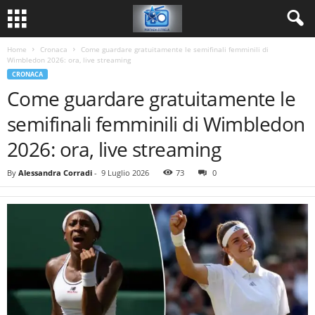
Home
Cronaca
Come guardare gratuitamente le semifinali femminili di
Wimbledon 2026: ora, live streaming
CRONACA
Come guardare gratuitamente le
semifinali femminili di Wimbledon
2026: ora, live streaming
By
Alessandra Corradi
-
9 Luglio 2026
73
0