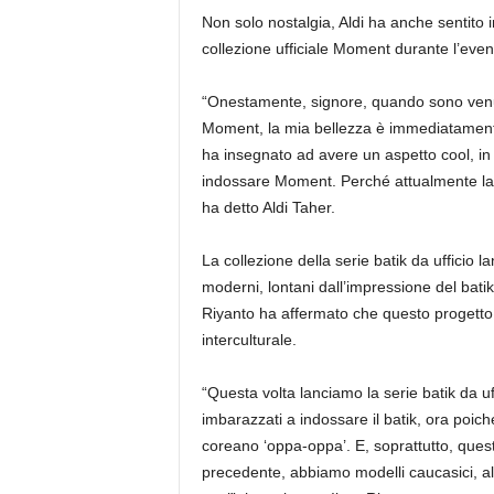
Non solo nostalgia, Aldi ha anche sentito 
collezione ufficiale Moment durante l’even
“Onestamente, signore, quando sono venu
Moment, la mia bellezza è immediatamente 
ha insegnato ad avere un aspetto cool, in 
indossare Moment. Perché attualmente lavo
ha detto Aldi Taher.
La collezione della serie batik da ufficio l
moderni, lontani dall’impressione del bati
Riyanto ha affermato che questo progetto 
interculturale.
“Questa volta lanciamo la serie batik da uff
imbarazzati a indossare il batik, ora poiché
coreano ‘oppa-oppa’. E, soprattutto, ques
precedente, abbiamo modelli caucasici, alc