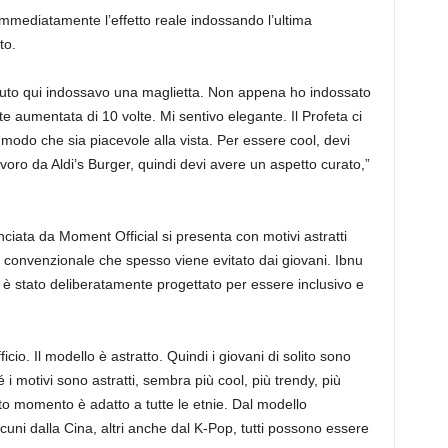
immediatamente l’effetto reale indossando l’ultima
to.
to qui indossavo una maglietta. Non appena ho indossato
aumentata di 10 volte. Mi sentivo elegante. Il Profeta ci
modo che sia piacevole alla vista. Per essere cool, devi
ro da Aldi’s Burger, quindi devi avere un aspetto curato,”
anciata da Moment Official si presenta con motivi astratti
k convenzionale che spesso viene evitato dai giovani. Ibnu
è stato deliberatamente progettato per essere inclusivo e
icio. Il modello è astratto. Quindi i giovani di solito sono
 i motivi sono astratti, sembra più cool, più trendy, più
to momento è adatto a tutte le etnie. Dal modello
uni dalla Cina, altri anche dal K-Pop, tutti possono essere