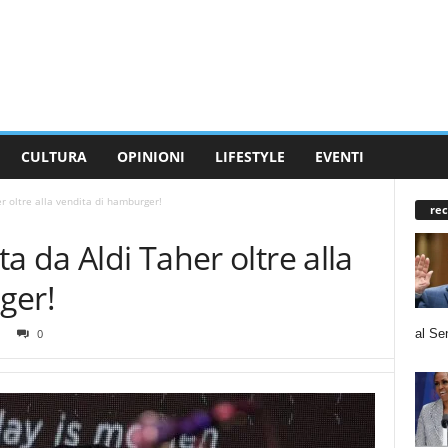
CULTURA
OPINIONI
LIFESTYLE
EVENTI
r oltre alla vendita di hamburger!
rec
a da Aldi Taher oltre alla
ger!
al Se
0