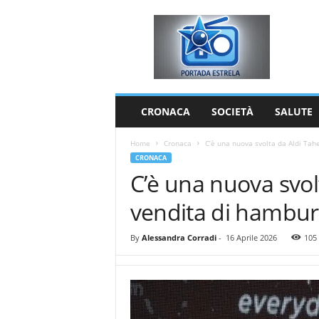
P
o
r
t
a
d
a
CRONACA
SOCIETÀ
SALUTE
E
s
Home
Cronaca
C’è una nuova svolta da Aldi Tahe
t
CRONACA
r
C’è una nuova svolt
e
l
vendita di hambur
a
By
Alessandra Corradi
-
16 Aprile 2026
105