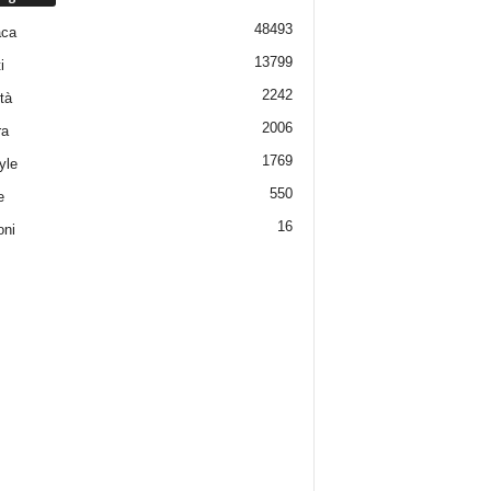
48493
aca
13799
i
2242
tà
2006
ra
1769
yle
550
e
16
oni