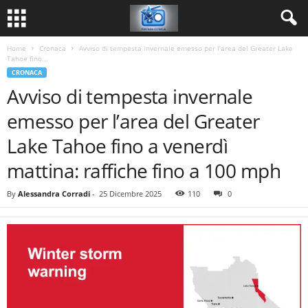
Home
Cronaca
Avviso di tempesta invernale emesso per l’area del Greater Lake
Tahoe fino...
CRONACA
Avviso di tempesta invernale
emesso per l’area del Greater
Lake Tahoe fino a venerdì
mattina: raffiche fino a 100 mph
By
Alessandra Corradi
-
25 Dicembre 2025
110
0