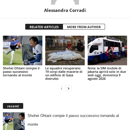
Alessandra Corradi
RELATED ARTICLES
MORE FROM AUTHOR
Shohei Ohtani compie il
Le squadre recuperano
Nota: la SIM mobile di
passo successivo
19 corpi dalle macerie di
Jakarta aprirà solo in due
tornando al monte
un edificio di Gaza
sedi oggi, domenica 9
distrutto
agosto 2026
recenti
Shohei Ohtani compie il passo successivo tornando al
monte