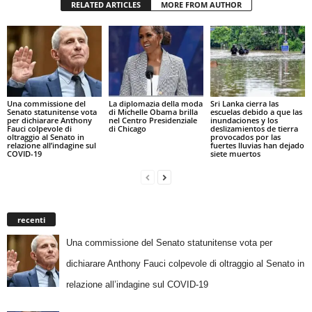
RELATED ARTICLES
MORE FROM AUTHOR
Una commissione del
La diplomazia della moda
Sri Lanka cierra las
Senato statunitense vota
di Michelle Obama brilla
escuelas debido a que las
per dichiarare Anthony
nel Centro Presidenziale
inundaciones y los
Fauci colpevole di
di Chicago
deslizamientos de tierra
oltraggio al Senato in
provocados por las
relazione all’indagine sul
fuertes lluvias han dejado
COVID-19
siete muertos
recenti
Una commissione del Senato statunitense vota per
dichiarare Anthony Fauci colpevole di oltraggio al Senato in
relazione all’indagine sul COVID-19