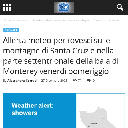
Home
Cronaca
Allerta meteo per rovesci sulle montagne di Santa Cruz e nella
parte...
CRONACA
Allerta meteo per rovesci sulle
montagne di Santa Cruz e nella
parte settentrionale della baia di
Monterey venerdì pomeriggio
By
Alessandra Corradi
-
27 Dicembre 2025
71
0