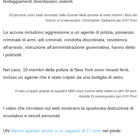
festeggiamenti diventavano violenti.
63 persone sono state arrestate nella Grande Mela durante la notte mentre i tifosi dei
Knicks si scatenavano.
Christopher Sadowski per il NY Post
Le accuse includono aggressione a un agente di polizia, possesso
criminale di armi, atti criminali, condotta disordinata, resistenza
all’arresto, ostruzione all’amministrazione governativa, hanno detto
i poliziotti.
Nel caos, 10 membri della polizia di New York sono rimasti feriti,
incluso un agente che è stato colpito da una bottiglia di vetro.
Il caos scoppiò quando la squadra NBA vinse il primo titolo iridato in oltre 50 anni.
Aristide Economopoulos per il NY Post
I video che circolano sul web mostrano la spudorata distruzione di
scuolabus e veicoli personali.
UN
Hanno sparato anche a un ragazzo di 17 anni
nel piede.