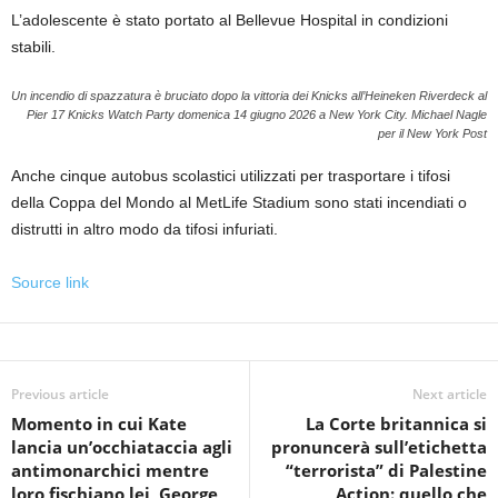
L’adolescente è stato portato al Bellevue Hospital in condizioni
stabili.
Un incendio di spazzatura è bruciato dopo la vittoria dei Knicks all’Heineken Riverdeck al
Pier 17 Knicks Watch Party domenica 14 giugno 2026 a New York City.
Michael Nagle
per il New York Post
Anche cinque autobus scolastici utilizzati per trasportare i tifosi
della Coppa del Mondo al MetLife Stadium sono stati incendiati o
distrutti in altro modo da tifosi infuriati.
Source link
Previous article
Next article
Momento in cui Kate
La Corte britannica si
lancia un’occhiataccia agli
pronuncerà sull’etichetta
antimonarchici mentre
“terrorista” di Palestine
loro fischiano lei, George,
Action: quello che