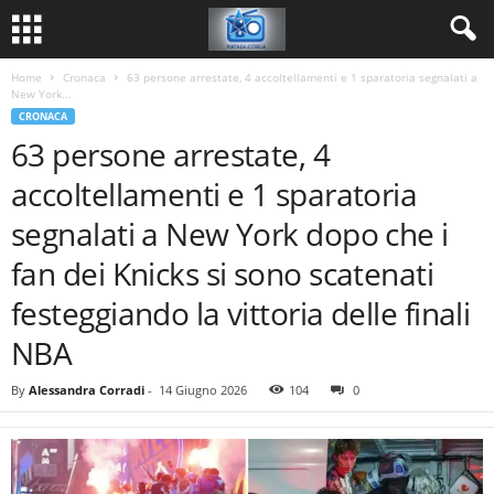
Home
Cronaca
63 persone arrestate, 4 accoltellamenti e 1 sparatoria segnalati a
New York...
CRONACA
63 persone arrestate, 4
accoltellamenti e 1 sparatoria
segnalati a New York dopo che i
fan dei Knicks si sono scatenati
festeggiando la vittoria delle finali
NBA
By
Alessandra Corradi
-
14 Giugno 2026
104
0