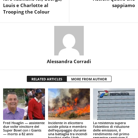
Louis e Charlotte al
sappiamo
Trooping the Colour
Alessandra Corradi
RELATED ARTICLES
MORE FROM AUTHOR
Fred Hoaglin — assistente
Incidente in elicottero
La resistenza supera
due volte vincitore del
uccide pilota e membro
l’obiettivo di riduzione
Super Bowl con i Giants
dell’equipaggio durante
delle emissioni, il
— morto a 82 anni
una battaglia tra incendi
rendimento nel primo
boschivi nello Utah
semestre raggiunge il