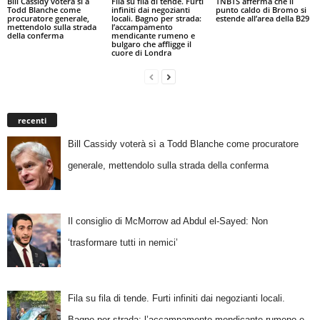
Bill Cassidy voterà sì a
Fila su fila di tende. Furti
TNBTS afferma che il
Todd Blanche come
infiniti dai negozianti
punto caldo di Bromo si
procuratore generale,
locali. Bagno per strada:
estende all’area della B29
mettendolo sulla strada
l’accampamento
della conferma
mendicante rumeno e
bulgaro che affligge il
cuore di Londra
recenti
Bill Cassidy voterà sì a Todd Blanche come procuratore
generale, mettendolo sulla strada della conferma
Il consiglio di McMorrow ad Abdul el-Sayed: Non
‘trasformare tutti in nemici’
Fila su fila di tende. Furti infiniti dai negozianti locali.
Bagno per strada: l’accampamento mendicante rumeno e