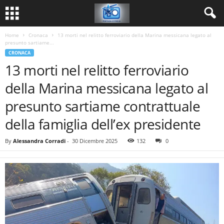
Home
Cronaca
13 morti nel relitto ferroviario della Marina messicana legato al
presunto sartiame...
CRONACA
13 morti nel relitto ferroviario
della Marina messicana legato al
presunto sartiame contrattuale
della famiglia dell’ex presidente
By
Alessandra Corradi
-
30 Dicembre 2025
132
0