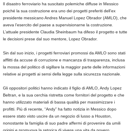
Il disastro ferroviario ha suscitato polemiche diffuse in Messico
poiché la sua costruzione era uno dei progetti preferiti dell’ex
presidente messicano Andres Manuel Lopez Obrador (AMLO), che
aveva l’esercito del paese a supervisionarne la costruzione.
L’attuale presidente Claudia Sheinbaum ha difeso il progetto e tutte
le decisioni prese dal suo mentore, Lopez Obrador.
Sin dal suo inizio, i progetti ferroviari promossi da AMLO sono stati
afflitti da accuse di corruzione e mancanza di trasparenza, inclusa
la mossa del politico di sigillare la maggior parte delle informazioni
relative ai progetti ai sensi della legge sulla sicurezza nazionale.
Gli oppositori politici hanno indicato il figlio di AMLO, Andy Lopez
Beltran, e la sua cerchia ristretta come fornitori del progetto e che
hanno utilizzato materiali di bassa qualità per massimizzare i
profitti. Più di recente, “Andy” ha fatto notizia in Messico dopo
essere stato visto uscire da un negozio di lusso a Houston,
nonostante la famiglia di suo padre affermi di provenire da umili
origini e promuova la retorica di vivere una vita da povero.