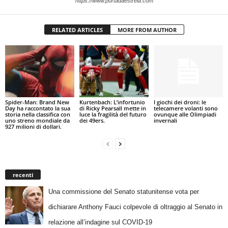
https://www.portadaestrela.com
RELATED ARTICLES
MORE FROM AUTHOR
Spider-Man: Brand New
Kurtenbach: L’infortunio
I giochi dei droni: le
Day ha raccontato la sua
di Ricky Pearsall mette in
telecamere volanti sono
storia nella classifica con
luce la fragilità del futuro
ovunque alle Olimpiadi
uno streno mondiale da
dei 49ers.
invernali
927 milioni di dollari.
recenti
Una commissione del Senato statunitense vota per
dichiarare Anthony Fauci colpevole di oltraggio al Senato in
relazione all’indagine sul COVID-19