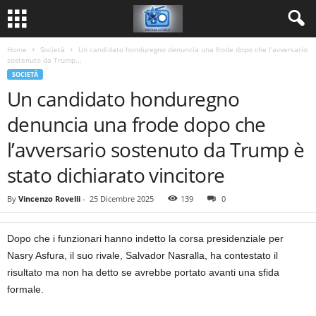
Home
Società
Un candidato honduregno denuncia una frode dopo che l’avversario
sostenuto da Trump...
SOCIETÀ
Un candidato honduregno
denuncia una frode dopo che
l’avversario sostenuto da Trump è
stato dichiarato vincitore
By
Vincenzo Rovelli
-
25 Dicembre 2025
139
0
Dopo che i funzionari hanno indetto la corsa presidenziale per
Nasry Asfura, il suo rivale, Salvador Nasralla, ha contestato il
risultato ma non ha detto se avrebbe portato avanti una sfida
formale.