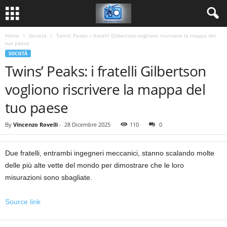
Home
Società
Twins’ Peaks: i fratelli Gilbertson vogliono riscrivere la mappa del
tuo paese
SOCIETÀ
Twins’ Peaks: i fratelli Gilbertson
vogliono riscrivere la mappa del
tuo paese
By
Vincenzo Rovelli
-
28 Dicembre 2025
110
0
Due fratelli, entrambi ingegneri meccanici, stanno scalando molte
delle più alte vette del mondo per dimostrare che le loro
misurazioni sono sbagliate.
Source link