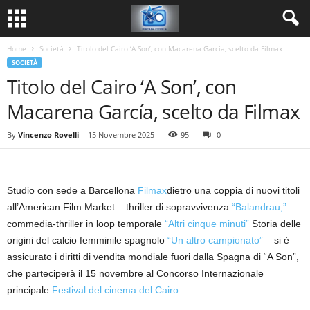
Home
Società
Titolo del Cairo ‘A Son’, con Macarena García, scelto da Filmax
SOCIETÀ
Titolo del Cairo ‘A Son’, con
Macarena García, scelto da Filmax
By
Vincenzo Rovelli
-
15 Novembre 2025
95
0
Studio con sede a Barcellona
Filmax
dietro una coppia di nuovi titoli
all’American Film Market – thriller di sopravvivenza
“Balandrau,”
commedia-thriller in loop temporale
“Altri cinque minuti”
Storia delle
origini del calcio femminile spagnolo
“Un altro campionato”
– si è
assicurato i diritti di vendita mondiale fuori dalla Spagna di “A Son”,
che parteciperà il 15 novembre al Concorso Internazionale
principale
Festival del cinema del Cairo
.