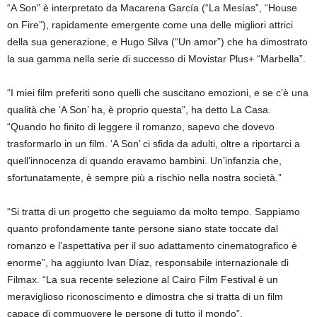
“A Son” è interpretato da Macarena García (“La Mesías”, “House
on Fire”), rapidamente emergente come una delle migliori attrici
della sua generazione, e Hugo Silva (“Un amor”) che ha dimostrato
la sua gamma nella serie di successo di Movistar Plus+ “Marbella”.
“I miei film preferiti sono quelli che suscitano emozioni, e se c’è una
qualità che ‘A Son’ ha, è proprio questa”, ha detto La Casa.
“Quando ho finito di leggere il romanzo, sapevo che dovevo
trasformarlo in un film. ‘A Son’ ci sfida da adulti, oltre a riportarci a
quell’innocenza di quando eravamo bambini. Un’infanzia che,
sfortunatamente, è sempre più a rischio nella nostra società.”
“Si tratta di un progetto che seguiamo da molto tempo. Sappiamo
quanto profondamente tante persone siano state toccate dal
romanzo e l’aspettativa per il suo adattamento cinematografico è
enorme”, ha aggiunto Ivan Díaz, responsabile internazionale di
Filmax. “La sua recente selezione al Cairo Film Festival è un
meraviglioso riconoscimento e dimostra che si tratta di un film
capace di commuovere le persone di tutto il mondo”.