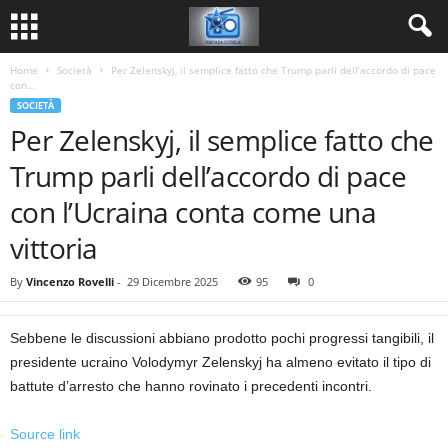
Home
Società
Per Zelenskyj, il semplice fatto che Trump parli dell’accordo di pace
con...
SOCIETÀ
Per Zelenskyj, il semplice fatto che
Trump parli dell’accordo di pace
con l’Ucraina conta come una
vittoria
By
Vincenzo Rovelli
-
29 Dicembre 2025
95
0
Sebbene le discussioni abbiano prodotto pochi progressi tangibili, il
presidente ucraino Volodymyr Zelenskyj ha almeno evitato il tipo di
battute d’arresto che hanno rovinato i precedenti incontri.
Source link