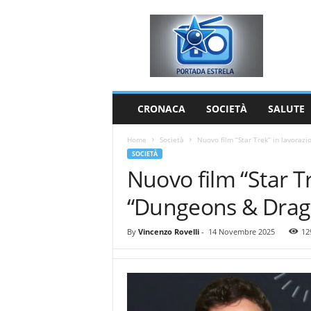
P
o
r
t
a
d
a
CRONACA
SOCIETÀ
SALUTE
E
s
Home
Società
Nuovo film “Star Trek” in lavoraz
t
SOCIETÀ
r
Nuovo film “Star T
e
l
“Dungeons & Drag
a
By
Vincenzo Rovelli
-
14 Novembre 2025
12