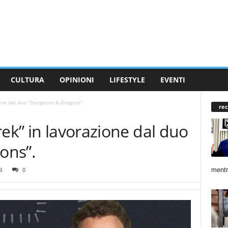
CULTURA
OPINIONI
LIFESTYLE
EVENTI
ione dal duo “Dungeons & Dragons”.
rec
rek” in lavorazione dal duo
ons”.
mentr
9
0