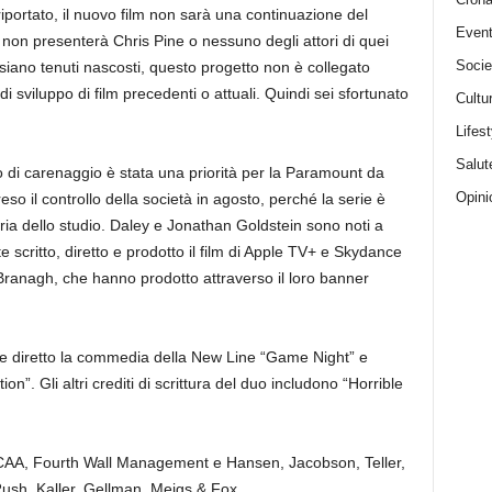
ortato, il nuovo film non sarà una continuazione del
Event
 non presenterà Chris Pine o nessuno degli attori di quei
Socie
a siano tenuti nascosti, questo progetto non è collegato
 di sviluppo di film precedenti o attuali. Quindi sei sfortunato
Cultu
Lifest
Salut
o di carenaggio è stata una priorità per la Paramount da
Opini
o il controllo della società in agosto, perché la serie è
eria dello studio. Daley e Jonathan Goldstein sono noti a
critto, diretto e prodotto il film di Apple TV+ e Skydance
anagh, che hanno prodotto attraverso il loro banner
 diretto la commedia della New Line “Game Night” e
tion”. Gli altri crediti di scrittura del duo includono “Horrible
 CAA, Fourth Wall Management e Hansen, Jacobson, Teller,
h, Kaller, Gellman, Meigs & Fox.