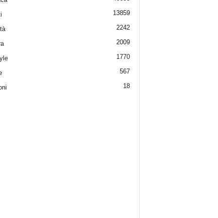
13859
i
2242
tà
2009
ra
1770
yle
567
e
18
oni