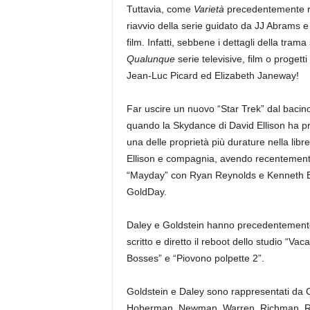
Tuttavia, come
Varietà
precedentemente rip
riavvio della serie guidato da JJ Abrams e
film. Infatti, sebbene i dettagli della tram
Qualunque
serie televisive, film o progetti
Jean-Luc Picard ed Elizabeth Janeway!
Far uscire un nuovo “Star Trek” dal bacin
quando la Skydance di David Ellison ha pres
una delle proprietà più durature nella libr
Ellison e compagnia, avendo recentemente s
“Mayday” con Ryan Reynolds e Kenneth Br
GoldDay.
Daley e Goldstein hanno precedentemente
scritto e diretto il reboot dello studio “Vaca
Bosses” e “Piovono polpette 2”.
Goldstein e Daley sono rappresentati da
Hoberman, Newman, Warren, Richman, Rus