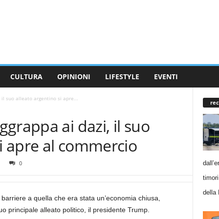
CULTURA
OPINIONI
LIFESTYLE
EVENTI
l suo alleato argentino si apre...
rec
grappa ai dazi, il suo
si apre al commercio
dall’
0
timor
della
le barriere a quella che era stata un’economia chiusa,
 principale alleato politico, il presidente Trump.