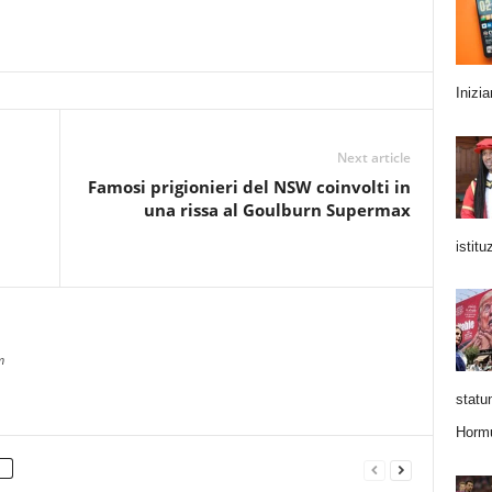
Inizi
Next article
Famosi prigionieri del NSW coinvolti in
una rissa al Goulburn Supermax
istitu
m
statun
Horm