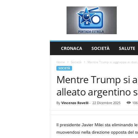
P
o
r
t
a
d
a
CRONACA
SOCIETÀ
SALUTE
E
s
Home
Società
Mentre Trump si aggrappa ai dazi, i
t
SOCIETÀ
r
Mentre Trump si ag
e
l
alleato argentino 
a
By
Vincenzo Rovelli
-
22 Dicembre 2025
106
Il presidente Javier Milei sta eliminando 
muovendosi nella direzione opposta del suo