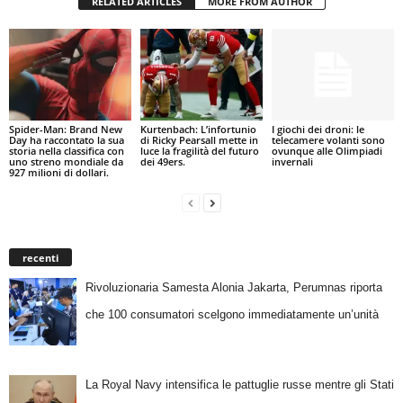
RELATED ARTICLES
MORE FROM AUTHOR
Spider-Man: Brand New
Kurtenbach: L’infortunio
I giochi dei droni: le
Day ha raccontato la sua
di Ricky Pearsall mette in
telecamere volanti sono
storia nella classifica con
luce la fragilità del futuro
ovunque alle Olimpiadi
uno streno mondiale da
dei 49ers.
invernali
927 milioni di dollari.
recenti
Rivoluzionaria Samesta Alonia Jakarta, Perumnas riporta
che 100 consumatori scelgono immediatamente un’unità
La Royal Navy intensifica le pattuglie russe mentre gli Stati