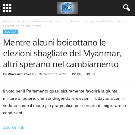
Home
Società
Mentre alcuni boicottano le elezioni sbagliate del Myanmar, altri
sperano nel cambiamento
SOCIETÀ
Mentre alcuni boicottano le
elezioni sbagliate del Myanmar,
altri sperano nel cambiamento
By
Vincenzo Rovelli
-
28 Dicembre 2025
86
0
Il voto per il Parlamento quasi sicuramente favorirà la giunta
militare al potere, che sta dirigendo le elezioni. Tuttavia, alcuni li
vedono come il modo più pragmatico per cercare di migliorare le
condizioni.
Source link