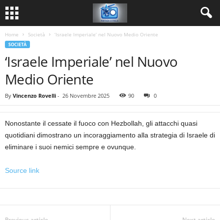
Home
Società
‘Israele Imperiale’ nel Nuovo Medio Oriente
SOCIETÀ
‘Israele Imperiale’ nel Nuovo
Medio Oriente
By
Vincenzo Rovelli
-
26 Novembre 2025
90
0
Nonostante il cessate il fuoco con Hezbollah, gli attacchi quasi
quotidiani dimostrano un incoraggiamento alla strategia di Israele di
eliminare i suoi nemici sempre e ovunque.
Source link
Previous article
Next article