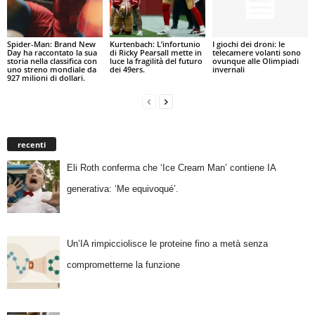
Spider-Man: Brand New
Kurtenbach: L’infortunio
I giochi dei droni: le
Day ha raccontato la sua
di Ricky Pearsall mette in
telecamere volanti sono
storia nella classifica con
luce la fragilità del futuro
ovunque alle Olimpiadi
uno streno mondiale da
dei 49ers.
invernali
927 milioni di dollari.
recenti
Eli Roth conferma che ‘Ice Cream Man’ contiene IA
generativa: ‘Me equivoqué’.
Un’IA rimpicciolisce le proteine fino a metà senza
comprometterne la funzione