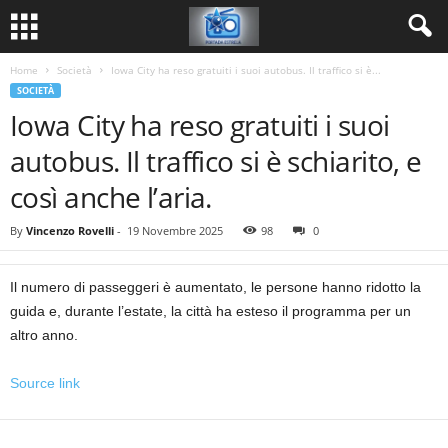
Home
Società
Iowa City ha reso gratuiti i suoi autobus. Il traffico si è...
SOCIETÀ
Iowa City ha reso gratuiti i suoi
autobus. Il traffico si è schiarito, e
così anche l’aria.
By
Vincenzo Rovelli
-
19 Novembre 2025
98
0
Il numero di passeggeri è aumentato, le persone hanno ridotto la
guida e, durante l’estate, la città ha esteso il programma per un
altro anno.
Source link