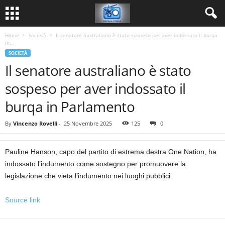
Home
Società
Il senatore australiano è stato sospeso per aver indossato il burqa
in...
SOCIETÀ
Il senatore australiano è stato
sospeso per aver indossato il
burqa in Parlamento
By
Vincenzo Rovelli
-
25 Novembre 2025
125
0
Pauline Hanson, capo del partito di estrema destra One Nation, ha
indossato l’indumento come sostegno per promuovere la
legislazione che vieta l’indumento nei luoghi pubblici.
Source link