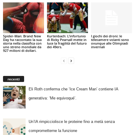
Spider-Man: Brand New
Kurtenbach: L’infortunio
I giochi dei droni: le
Day ha raccontato la sua
di Ricky Pearsall mette in
telecamere volanti sono
storia nella classifica con
luce la fragilità del futuro
ovunque alle Olimpiadi
uno streno mondiale da
dei 49ers.
invernali
927 milioni di dollari.
recenti
Eli Roth conferma che ‘Ice Cream Man’ contiene IA
generativa: ‘Me equivoqué’.
Un’IA rimpicciolisce le proteine fino a metà senza
comprometterne la funzione