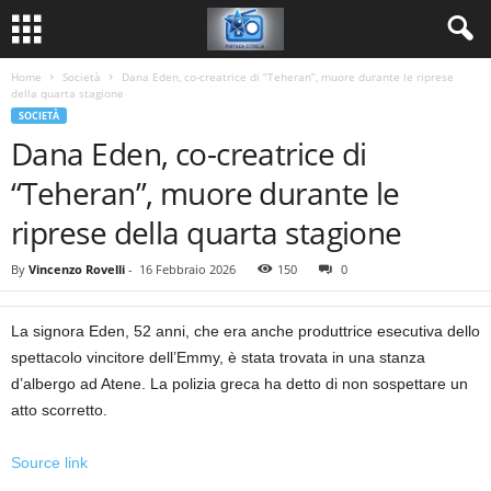
Home
Società
Dana Eden, co-creatrice di “Teheran”, muore durante le riprese
della quarta stagione
SOCIETÀ
Dana Eden, co-creatrice di
“Teheran”, muore durante le
riprese della quarta stagione
By
Vincenzo Rovelli
-
16 Febbraio 2026
150
0
La signora Eden, 52 anni, che era anche produttrice esecutiva dello
spettacolo vincitore dell’Emmy, è stata trovata in una stanza
d’albergo ad Atene. La polizia greca ha detto di non sospettare un
atto scorretto.
Source link