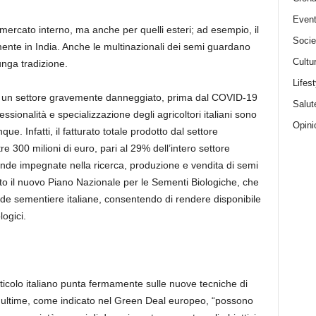
Event
mercato interno, ma anche per quelli esteri; ad esempio, il
Socie
mente in India. Anche le multinazionali dei semi guardano
Cultu
unga tradizione.
Lifest
er un settore gravemente danneggiato, prima dal COVID-19
Salut
essionalità e specializzazione degli agricoltori italiani sono
Opini
e. Infatti, il fatturato totale prodotto dal settore
tre 300 milioni di euro, pari al 29% dell’intero settore
iende impegnate nella ricerca, produzione e vendita di semi
ato il nuovo Piano Nazionale per le Sementi Biologiche, che
ende sementiere italiane, consentendo di rendere disponibile
ogici.
rticolo italiano punta fermamente sulle nuove tecniche di
 ultime, come indicato nel Green Deal europeo, “possono