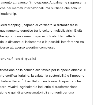
ornamento attraverso l’innovazione. Attualmente rappresenta
nche nei mercati internazionali, ma si ritiene che solo un
 leadership.
“Seed Mapping”, capace di verificare la distanza tra le
 inquinamento genetico tra le colture moltiplicatrici. È già
che riproducono semi di specie orticole. Permette la
o le distanze di isolamento e le possibili interferenze tra
iverse attraverso algoritmi complessi.
r una filiera di qualità
tificazione dalla semina alla tavola per le specie orticole. Il
ertifica l’origine, la salute, la sostenibilità e l’impegno
l’intera filiera. È il risultato di un lavoro di squadra, che
re, vivaisti, agricoltori e industrie di trasformazione
uzione e quindi ai consumatori gli strumenti per una