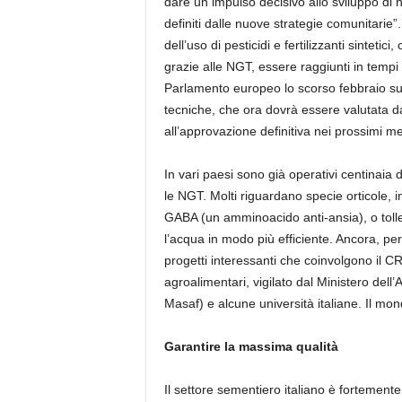
dare un impulso decisivo allo sviluppo di n
definiti dalle nuove strategie comunitarie”. I
dell’uso di pesticidi e fertilizzanti sinteti
grazie alle NGT, essere raggiunti in tempi p
Parlamento europeo lo scorso febbraio sul
tecniche, che ora dovrà essere valutata d
all’approvazione definitiva nei prossimi me
In vari paesi sono già operativi centinaia
le NGT. Molti riguardano specie orticole, i
GABA (un amminoacido anti-ansia), o toller
l’acqua in modo più efficiente. Ancora, per
progetti interessanti che coinvolgono il CREA
agroalimentari, vigilato dal Ministero dell’
Masaf) e alcune università italiane. Il mon
Garantire la massima qualità
Il settore sementiero italiano è fortemente