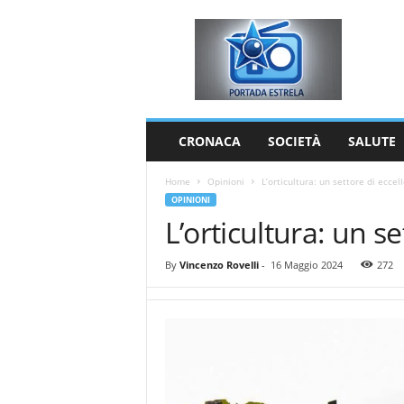
P
o
r
t
a
d
a
CRONACA
SOCIETÀ
SALUTE
E
s
Home
Opinioni
L’orticultura: un settore di eccell
t
OPINIONI
r
L’orticultura: un se
e
l
a
By
Vincenzo Rovelli
-
16 Maggio 2024
272