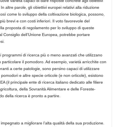
uove varietà capaci di dare risposte concrete agli obiettivi
n altre parole, gli obiettivi europei relativi alla riduzione
ci, così come lo sviluppo della coltivazione biologica, possono,
iù brevi e con costi inferiori. Il voto favorevole del
la proposta di regolamento per lo sviluppo di queste
al Consiglio dell’Unione Europea, potrebbe portare
si.
 di programmi di ricerca più o meno avanzati che utilizzano
n particolare il pomodoro. Ad esempio, varietà arricchite con
anti a certe patologie, sono persino capaci di utilizzare
 pomodori e altre specie orticole (e non orticole), esistono
 (il principale ente di ricerca italiano dedicato alle filiere
Agricoltura, della Sovranità Alimentare e delle Foreste-
do della ricerca è pronto a partire.
 impegnato a migliorare l’alta qualità della sua produzione.