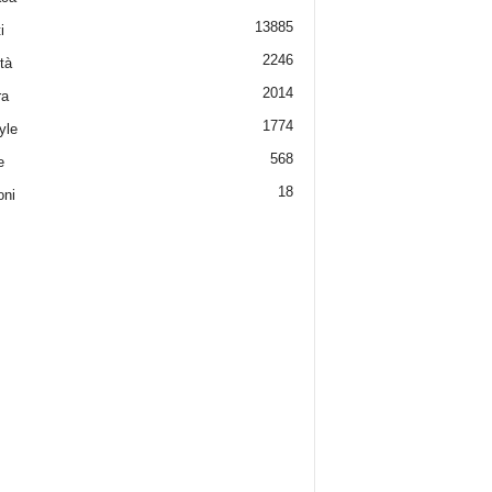
13885
i
2246
tà
2014
ra
1774
yle
568
e
18
oni