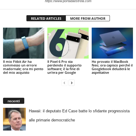
https://www.portadaestrela.com
RELATED ARTICLES
MORE FROM AUTHOR
Il mio Fitbit Air ha
Il Pixel 6 Pro sta
Ho provato il MacBook
commesso un errore
perdendo il supporto
Neo; ora capisco perché il
madornale; ora mi pento
software; è la fine di
Googlebook deluderà le
del mio acquisto
un’era per Google
aspettative
recenti
Hawaii: il deputato Ed Case batte lo sfidante progressista
alle primarie democratiche