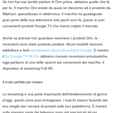
Se non hai mai sentito parlare di Onn prima, abbiamo quello che fa
per te. Il marchio Onn esiste da quasi un decennio ed è prodotto da
Walmart, specializzato in elettronica. Il marchio ha guadagnato
gran parte della sua attenzione solo pochi anni fa, grazie ai suoi
convenienti prodotti Google TV che hanno colpito il mercato.
Anche se potresti non guardare nemmeno i prodotti Onn, le
recensioni sono state piuttosto positive. Alcuni modelli riescono
addirittura a farlo
surclassano alcuni dei prodotti Google
. E mentre
il
Su Google TV 4K Pro
abbiamo ricevuto recensioni entusiastiche,
oggi parliamo di una delle opzioni più convenienti del marchio, il
dispositivo di streaming Full HD.
Il modo perfetto per iniziare
Lo streaming è una parte importante dell’intrattenimento al giorno
d’oggi, quindi come puoi immaginare, i marchi stanno facendo del
loro meglio per cercare di portarti sulla loro piattaforma. E mentre
sulla maggior parte dei televisori sono già precaricati alcuni