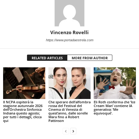
Vincenzo Rovelli
https://www.portadaestrela.com
RELATED ARTICLES
MORE FROM AUTHOR
Il NCPA ospiterà la
Che sperare dell’alfombra
Eli Roth conferma che ‘Ice
stagione autunnale 2026
rossa del Festival del
Cream Man’ contiene IA
dell’Orchestra Sinfonica
Cinema di Venezia di
generativa: ‘Me
Indiana questo agosto;
quest’anno, dalle sorelle
equivoqué’.
per tutti i dettagli, clicca
Mara fino a Robert
qui
Pattinson