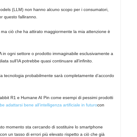
 Models (LLM) non hanno alcuno scopo per i consumatori,
er questo falliranno.
, ma ciò che ha attirato maggiormente la mia attenzione è
IA in ogni settore o prodotto immaginabile esclusivamente a
ta sull’IA potrebbe quasi continuare all’infinito.
lla tecnologia probabilmente sarà completamente d’accordo
Rabbit R1 e Humane AI Pin come esempi di pessimi prodotti
e adattarsi bene all’intelligenza artificiale in futuro
con
esto momento sta cercando di sostituire lo smartphone
on un tasso di errori più elevato rispetto a ciò che già