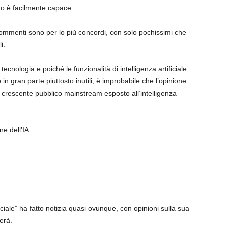
no è facilmente capace.
I commenti sono per lo più concordi, con solo pochissimi che
i.
cnologia e poiché le funzionalità di intelligenza artificiale
o in gran parte piuttosto inutili, è improbabile che l’opinione
il crescente pubblico mainstream esposto all’intelligenza
ne dell’IA.
ficiale” ha fatto notizia quasi ovunque, con opinioni sulla sua
erà.