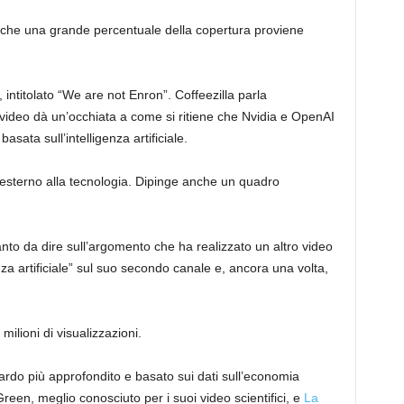
 che una grande percentuale della copertura proviene
 intitolato “We are not Enron”. Coffeezilla parla
 video dà un’occhiata a come si ritiene che Nvidia e OpenAI
sata sull’intelligenza artificiale.
 esterno alla tecnologia. Dipinge anche un quadro
anto da dire sull’argomento che ha realizzato un altro video
genza artificiale” sul suo secondo canale e, ancora una volta,
ilioni di visualizzazioni.
ardo più approfondito e basato sui dati sull’economia
k Green, meglio conosciuto per i suoi video scientifici, e
La