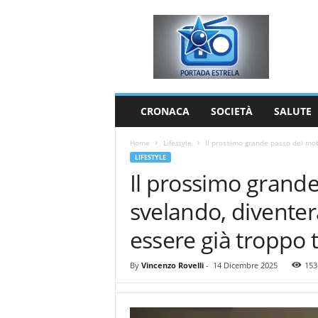
P
o
r
t
a
d
a
CRONACA
SOCIETÀ
SALUTE
E
s
Home
Lifestyle
Il prossimo grande passo del mobi
t
LIFESTYLE
r
Il prossimo grande
e
l
svelando, divente
a
essere già troppo 
By
Vincenzo Rovelli
-
14 Dicembre 2025
153