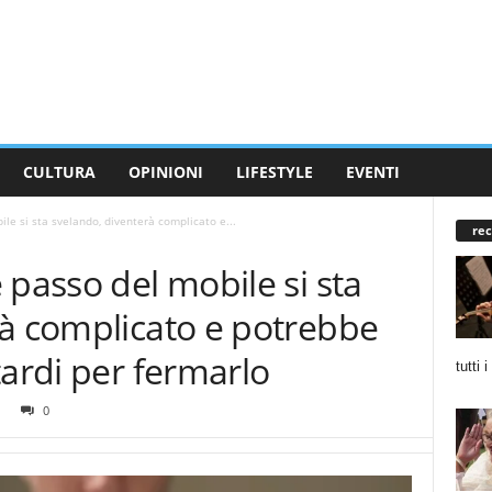
CULTURA
OPINIONI
LIFESTYLE
EVENTI
le si sta svelando, diventerà complicato e...
rec
 passo del mobile si sta
rà complicato e potrebbe
tardi per fermarlo
tutti 
0