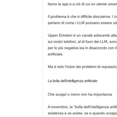
fanno le app e a ciò di cui un utente uma
Il problema è che è difficile discuterne. 
parlano di come i LLM possano essere util
Upper Echelon è un canale adiacente alla te
sui nostri telefoni, al di fuori dei LLM, son
per lo più negativa sia in disaccordo con 
artificiale.
Ma è solo l’inizio dei problemi di reputazio
La bolla dell’intelligenza artificiale
Che scoppi o meno non ha importanza
A novembre, la “bolla dell’intelligenza arti
esistenza e se esiste, se e quando scoppi