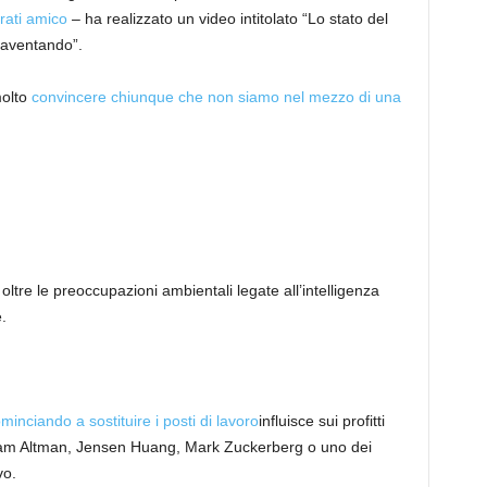
rati amico
– ha realizzato un video intitolato “Lo stato del
spaventando”.
molto
convincere chiunque che non siamo nel mezzo di una
ltre le preoccupazioni ambientali legate all’intelligenza
.
minciando a sostituire i posti di lavoro
influisce sui profitti
Sam Altman, Jensen Huang, Mark Zuckerberg o uno dei
vo.