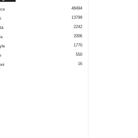
48494
aca
13799
i
2242
tà
2006
ra
1770
yle
550
e
16
oni