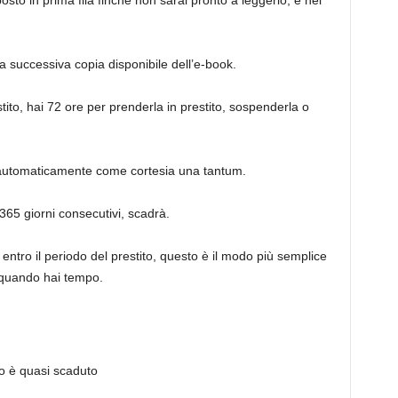
sto in prima fila finché non sarai pronto a leggerlo, e nel
a successiva copia disponibile dell’e-book.
tito, hai 72 ore per prenderla in prestito, sospenderla o
à automaticamente come cortesia una tantum.
65 giorni consecutivi, scadrà.
 entro il periodo del prestito, questo è il modo più semplice
e quando hai tempo.
mpo è quasi scaduto