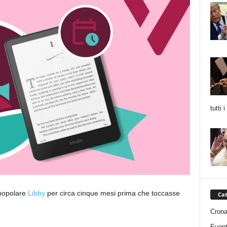
tutti 
 popolare
Libby
per circa cinque mesi prima che toccasse
Cat
Cron
Event