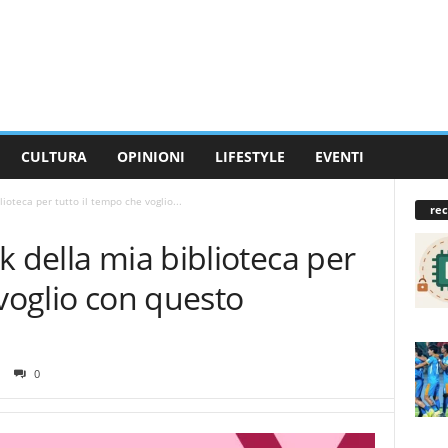
CULTURA
OPINIONI
LIFESTYLE
EVENTI
ioteca per tutto il tempo che voglio...
rec
k della mia biblioteca per
 voglio con questo
0