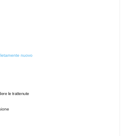
pletamente nuovo
ere le trattenute
sione