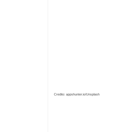
Credito: appshunter.io/Unsplash