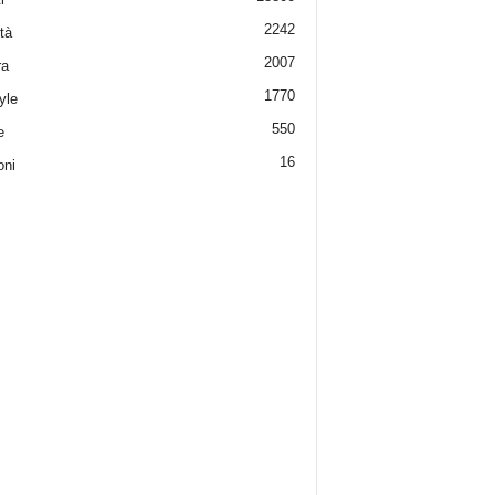
2242
tà
2007
ra
1770
yle
550
e
16
oni