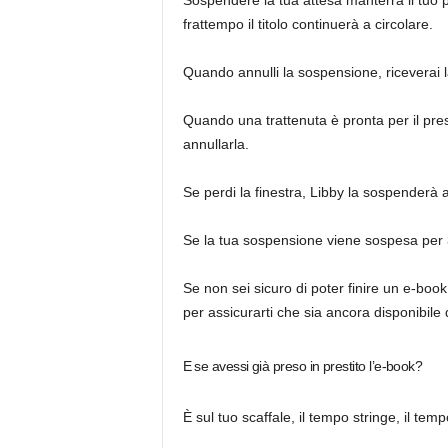
Sospendere la tua attesa manterrà il tuo po
frattempo il titolo continuerà a circolare.
Quando annulli la sospensione, riceverai l
Quando una trattenuta è pronta per il pres
annullarla.
Se perdi la finestra, Libby la sospender
Se la tua sospensione viene sospesa per 3
Se non sei sicuro di poter finire un e-book
per assicurarti che sia ancora disponibil
E se avessi già preso in prestito l’e-book?
È sul tuo scaffale, il tempo stringe, il te