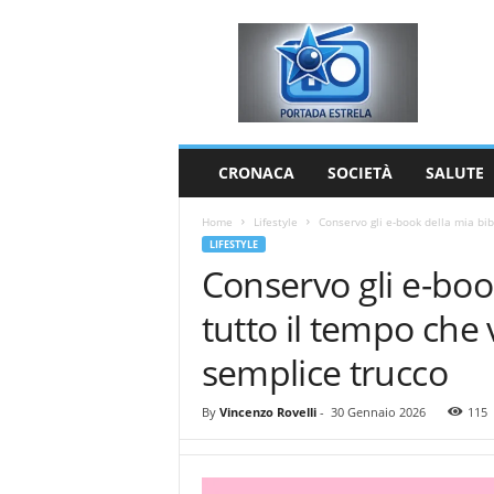
P
o
r
t
a
d
a
CRONACA
SOCIETÀ
SALUTE
E
s
Home
Lifestyle
Conservo gli e-book della mia bibl
t
LIFESTYLE
r
Conservo gli e-boo
e
l
tutto il tempo che
a
semplice trucco
By
Vincenzo Rovelli
-
30 Gennaio 2026
115