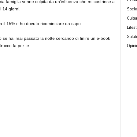
mia famiglia venne colpita da un’influenza che mi costrinse a
i 14 giorni.
Socie
Cultu
ca il 15% e ho dovuto ricominciare da capo.
Lifest
Salut
o se hai mai passato la notte cercando di finire un e-book
rucco fa per te.
Opini