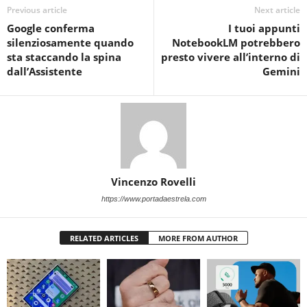
Previous article
Next article
Google conferma
I tuoi appunti
silenziosamente quando
NotebookLM potrebbero
sta staccando la spina
presto vivere all’interno di
dall’Assistente
Gemini
Vincenzo Rovelli
https://www.portadaestrela.com
RELATED ARTICLES
MORE FROM AUTHOR