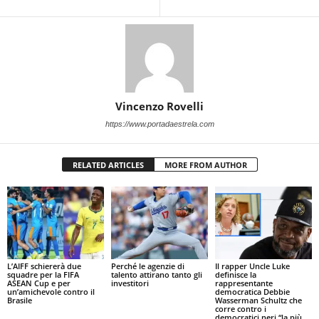
Vincenzo Rovelli
https://www.portadaestrela.com
RELATED ARTICLES
MORE FROM AUTHOR
L’AIFF schiererà due
Perché le agenzie di
Il rapper Uncle Luke
squadre per la FIFA
talento attirano tanto gli
definisce la
ASEAN Cup e per
investitori
rappresentante
un’amichevole contro il
democratica Debbie
Brasile
Wasserman Schultz che
corre contro i
democratici neri “la più