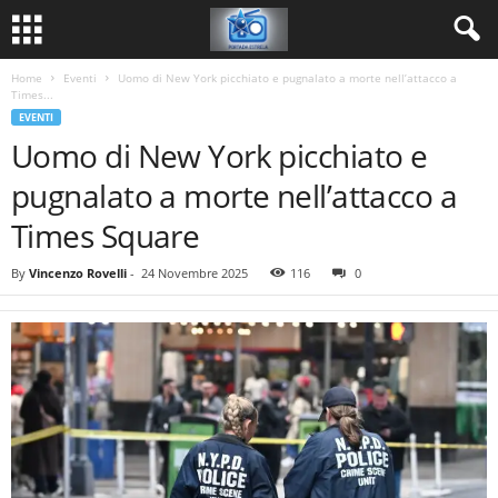
Home
Eventi
Uomo di New York picchiato e pugnalato a morte nell’attacco a
Times...
EVENTI
Uomo di New York picchiato e
pugnalato a morte nell’attacco a
Times Square
By
Vincenzo Rovelli
-
24 Novembre 2025
116
0