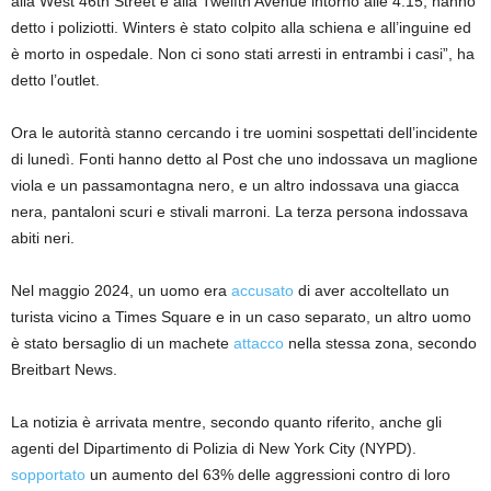
alla West 46th Street e alla Twelfth Avenue intorno alle 4:15, hanno
detto i poliziotti. Winters è stato colpito alla schiena e all’inguine ed
è morto in ospedale. Non ci sono stati arresti in entrambi i casi”, ha
detto l’outlet.
Ora le autorità stanno cercando i tre uomini sospettati dell’incidente
di lunedì. Fonti hanno detto al Post che uno indossava un maglione
viola e un passamontagna nero, e un altro indossava una giacca
nera, pantaloni scuri e stivali marroni. La terza persona indossava
abiti neri.
Nel maggio 2024, un uomo era
accusato
di aver accoltellato un
turista vicino a Times Square e in un caso separato, un altro uomo
è stato bersaglio di un machete
attacco
nella stessa zona, secondo
Breitbart News.
La notizia è arrivata mentre, secondo quanto riferito, anche gli
agenti del Dipartimento di Polizia di New York City (NYPD).
sopportato
un aumento del 63% delle aggressioni contro di loro