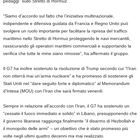
pedaggi” sullo Stretto di Hormuz.
“Siamo d’accordo sul fatto che l’iniziativa multinazionale,
indipendente e difensiva guidata da Francia e Regno Unito può
svolgere un ruolo importante per facilitare la ripresa del traffico
marittimo nello Stretto di Hormuz proteggendo le navi mercantili,
rassicurando gli operatori marittimi commerciali e supportando la
verifica che tutte le mine siano rimosse”, ha affermato il gruppo.
Il G7 ha inoltre sostenuto la risoluzione di Trump secondo cui “l’Iran
non otterrà mai un’arma nucleare” e ha promesso di sostenere gli
Stati Uniti nel “dare seguito forte e diplomatico” al Memorandum
d’Intesa (MOU) con l’Iran che sarà firmato venerdì.
Sempre in relazione all’accordo con l’Iran, il G7 ha sostenuto un
“cessate il fuoco immediato e solido” in Libano, presupponendo che
il governo libanese raggiunga finalmente “il disarmo di Hezbollah e
il monopolio delle armi” – un obiettivo che è stato promesso più
volte negli ultimi quattro decenni ma mai realizzato.