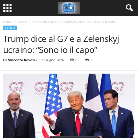
Home
Eventi
Trump dice al G7 e a Zelenskyj ucraino: “Sono io il capo”
EVENTI
Trump dice al G7 e a Zelenskyj
ucraino: “Sono io il capo”
By
Vincenzo Rovelli
-
17 Giugno 2026
85
0