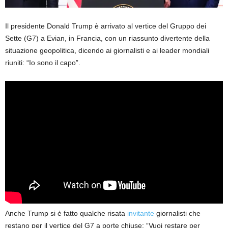
Il presidente Donald Trump è arrivato al vertice del Gruppo dei
Sette (G7) a Evian, in Francia, con un riassunto divertente della
situazione geopolitica, dicendo ai giornalisti e ai leader mondiali
riuniti: “Io sono il capo”.
Anche Trump si è fatto qualche risata
invitante
giornalisti che
restano per il vertice del G7 a porte chiuse: “Vuoi restare per