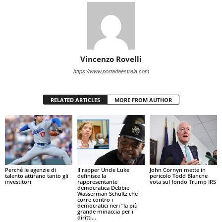
Vincenzo Rovelli
https://www.portadaestrela.com
RELATED ARTICLES
MORE FROM AUTHOR
Perché le agenzie di
Il rapper Uncle Luke
John Cornyn mette in
talento attirano tanto gli
definisce la
pericolo Todd Blanche
investitori
rappresentante
vota sul fondo Trump IRS
democratica Debbie
Wasserman Schultz che
corre contro i
democratici neri “la più
grande minaccia per i
diritti...