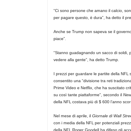
“Ci sono persone che amano il calcio, so
per pagare questo, è dura”, ha detto il pr
Anche se Trump non sapeva se il governo 
piace”.
“Stanno guadagnando un sacco di soldi, 
vedere alla gente”, ha detto Trump.
I prezzi per guardare le partite della NF
consentito una “divisione tra reti tradizi
Prime Video e Netflix, che ha suscitato crit
su così tante piattaforme”, secondo il
New
della NFL costava più di $ 600 l’anno scor
Nel mese di aprile, il
Giornale di Wall Stre
con i media della NFL per potenziali prezzi
della NFL Roger Goodell ha difeso gli acco