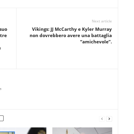
Next article
suo
Vikings: JJ McCarthy e Kyler Murray
tre
non dovrebbero avere una battaglia
“amichevole”.
e
m