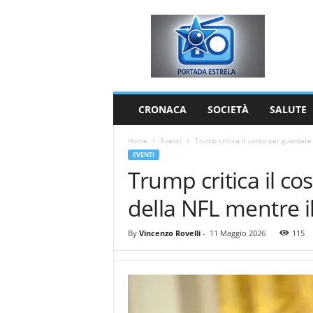
P
o
r
t
a
d
a
CRONACA
SOCIETÀ
SALUTE
E
s
Home
Eventi
Trump critica il costo per guardare 
t
EVENTI
r
Trump critica il co
e
l
della NFL mentre i
a
By
Vincenzo Rovelli
-
11 Maggio 2026
115