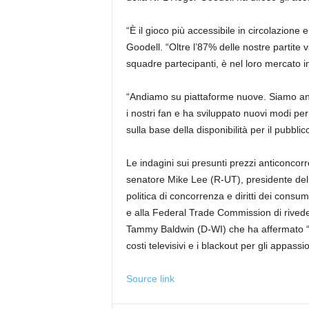
“È il gioco più accessibile in circolazione 
Goodell. “Oltre l’87% delle nostre partite v
squadre partecipanti, è nel loro mercato i
“Andiamo su piattaforme nuove. Siamo an
i nostri fan e ha sviluppato nuovi modi pe
sulla base della disponibilità per il pubbli
Le indagini sui presunti prezzi anticoncorre
senatore Mike Lee (R-UT), presidente dell
politica di concorrenza e diritti dei consu
e alla Federal Trade Commission di riveder
Tammy Baldwin (D-WI) che ha affermato “
costi televisivi e i blackout per gli appassi
Source link