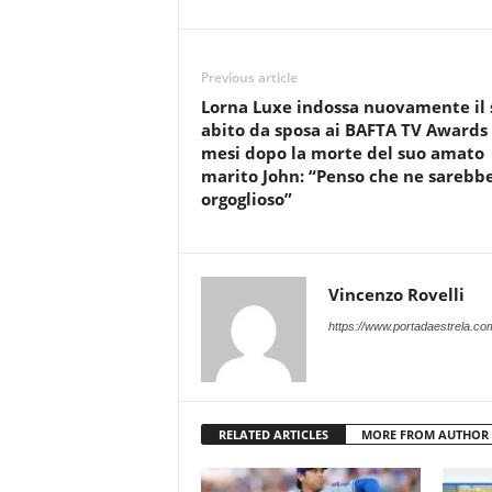
Previous article
Lorna Luxe indossa nuovamente il 
abito da sposa ai BAFTA TV Awards 
mesi dopo la morte del suo amato
marito John: “Penso che ne sarebb
orgoglioso”
Vincenzo Rovelli
https://www.portadaestrela.co
RELATED ARTICLES
MORE FROM AUTHOR