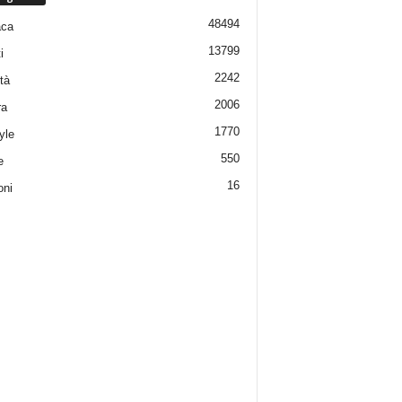
48494
aca
13799
i
2242
tà
2006
ra
1770
yle
550
e
16
oni