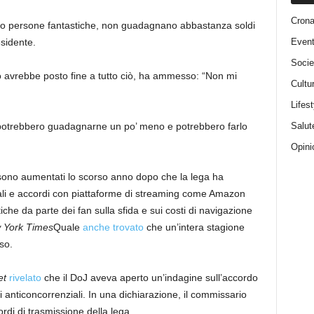
Cron
no persone fantastiche, non guadagnano abbastanza soldi
Event
esidente.
Socie
avrebbe posto fine a tutto ciò, ha ammesso: “Non mi
Cultu
Lifest
Salut
potrebbero guadagnarne un po’ meno e potrebbero farlo
Opini
L sono aumentati lo scorso anno dopo che la lega ha
onali e accordi con piattaforme di streaming come Amazon
iche da parte dei fan sulla sfida e sui costi di navigazione
 York Times
Quale
anche trovato
che un’intera stagione
so.
et
rivelato
che il DoJ aveva aperto un’indagine sull’accordo
 anticoncorrenziali. In una dichiarazione, il commissario
rdi di trasmissione della lega.