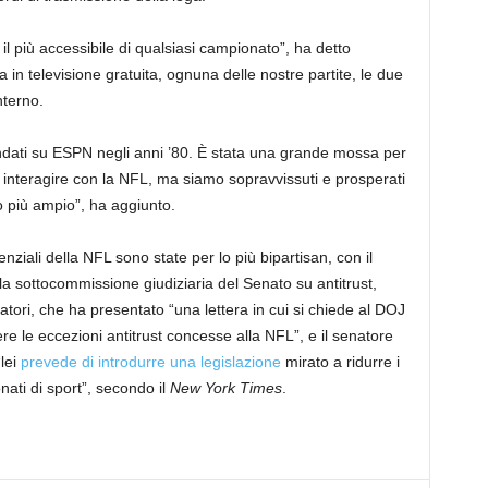
e il più accessibile di qualsiasi campionato”, ha detto
a in televisione gratuita, ognuna delle nostre partite, le due
nterno.
dati su ESPN negli anni ’80. È stata una grande mossa per
r interagire con la NFL, ma siamo sopravvissuti e prosperati
co più ampio”, ha aggiunto.
nziali della NFL sono state per lo più bipartisan, con il
a sottocommissione giudiziaria del Senato su antitrust,
matori, che ha presentato “una lettera in cui si chiede al DOJ
e le eccezioni antitrust concesse alla NFL”, e il senatore
lei
prevede di introdurre una legislazione
mirato a ridurre i
onati di sport”, secondo il
New York Times
.