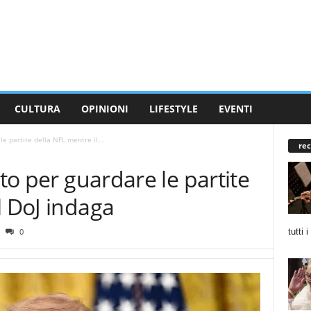
CULTURA
OPINIONI
LIFESTYLE
EVENTI
le partite della NFL mentre il...
rec
sto per guardare le partite
l DoJ indaga
tutti 
0