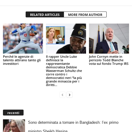
RELATED ARTICLES
MORE FROM AUTHOR
Perché le agenzie di
Il rapper Uncle Luke
John Cornyn mette in
talento attirano tanto gli
definisce la
pericolo Todd Blanche
investitori
rappresentante
vota sul fondo Trump IRS
democratica Debbie
Wasserman Schultz che
corre contro i
democratici neri “la più
grande minaccia per i
diritti...
recenti
Sono determinata a tornare in Bangladesh: l’ex primo
ministro Sheikh Hasina