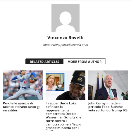
Vincenzo Rovelli
https://www.portadaestrela.com
RELATED ARTICLES
MORE FROM AUTHOR
Perché le agenzie di
Il rapper Uncle Luke
John Cornyn mette in
talento attirano tanto gli
definisce la
pericolo Todd Blanche
investitori
rappresentante
vota sul fondo Trump IRS
democratica Debbie
Wasserman Schultz che
corre contro i
democratici neri “la più
grande minaccia per i