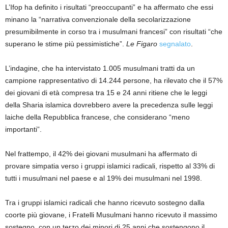
L’Ifop ha definito i risultati “preoccupanti” e ha affermato che essi
minano la “narrativa convenzionale della secolarizzazione
presumibilmente in corso tra i musulmani francesi” con risultati “che
superano le stime più pessimistiche”.
Le Figaro
segnalato
.
L’indagine, che ha intervistato 1.005 musulmani tratti da un
campione rappresentativo di 14.244 persone, ha rilevato che il 57%
dei giovani di età compresa tra 15 e 24 anni ritiene che le leggi
della Sharia islamica dovrebbero avere la precedenza sulle leggi
laiche della Repubblica francese, che considerano “meno
importanti”.
Nel frattempo, il 42% dei giovani musulmani ha affermato di
provare simpatia verso i gruppi islamici radicali, rispetto al 33% di
tutti i musulmani nel paese e al 19% dei musulmani nel 1998.
Tra i gruppi islamici radicali che hanno ricevuto sostegno dalla
coorte più giovane, i Fratelli Musulmani hanno ricevuto il massimo
sostegno, con un terzo dei minori di 25 anni che sostengono il