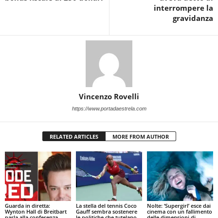
interrompere la
gravidanza
Vincenzo Rovelli
https://www.portadaestrela.com
RELATED ARTICLES
MORE FROM AUTHOR
Guarda in diretta:
La stella del tennis Coco
Nolte: ‘Supergirl’ esce dai
Wynton Hall di Breitbart
Gauff sembra sostenere
cinema con un fallimento
parla alla conferenza
le politiche che tutelano
delle dimensioni di