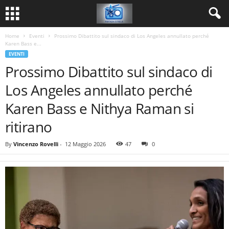
Home
Eventi
Prossimo Dibattito sul sindaco di Los Angeles annullato perché
Karen Bass e...
EVENTI
Prossimo Dibattito sul sindaco di
Los Angeles annullato perché
Karen Bass e Nithya Raman si
ritirano
By
Vincenzo Rovelli
-
12 Maggio 2026
47
0