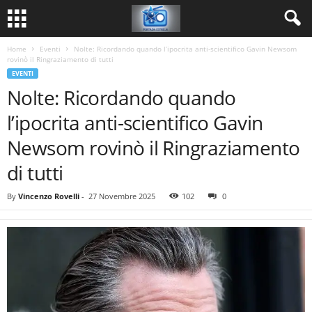
Home
Eventi
Nolte: Ricordando quando l’ipocrita anti-scientifico Gavin Newsom
rovinò il Ringraziamento di tutti
EVENTI
Nolte: Ricordando quando
l’ipocrita anti-scientifico Gavin
Newsom rovinò il Ringraziamento
di tutti
By
Vincenzo Rovelli
-
27 Novembre 2025
102
0