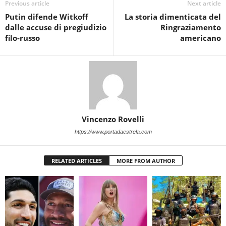
Previous article
Next article
Putin difende Witkoff
La storia dimenticata del
dalle accuse di pregiudizio
Ringraziamento
filo-russo
americano
Vincenzo Rovelli
https://www.portadaestrela.com
RELATED ARTICLES
MORE FROM AUTHOR