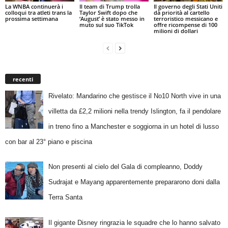
La WNBA continuerà i
Il team di Trump trolla
Il governo degli Stati Uniti
colloqui tra atleti trans la
Taylor Swift dopo che
dà priorità al cartello
prossima settimana
‘August’ è stato messo in
terroristico messicano e
muto sul suo TikTok
offre ricompense di 100
milioni di dollari
recenti
Rivelato: Mandarino che gestisce il No10 North vive in una
villetta da £2,2 milioni nella trendy Islington, fa il pendolare
in treno fino a Manchester e soggiorna in un hotel di lusso
con bar al 23° piano e piscina
Non presenti al cielo del Gala di compleanno, Doddy
Sudrajat e Mayang apparentemente prepararono doni dalla
Terra Santa
Il gigante Disney ringrazia le squadre che lo hanno salvato