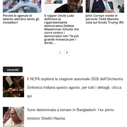
Perché le agenzie di
Il rapper Uncle Luke
John Cornyn mette in
talento attirano tanto gli
definisce la
pericolo Todd Blanche
investitori
rappresentante
vota sul fondo Trump IRS
democratica Debbie
Wasserman Schultz che
corre contro i
democratici neri “la più
grande minaccia per i
diritti...
recenti
Il NCPA ospiterà la stagione autunnale 2026 dell’Orchestra
Sinfonica Indiana questo agosto; per tutti i dettagli, clicca
qui
Sono determinata a tornare in Bangladesh: l’ex primo
ministro Sheikh Hasina