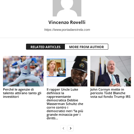
Vincenzo Rovelli
https://www.portadaestrela.com
RELATED ARTICLES
MORE FROM AUTHOR
Perché le agenzie di
Il rapper Uncle Luke
John Cornyn mette in
talento attirano tanto gli
definisce la
pericolo Todd Blanche
investitori
rappresentante
vota sul fondo Trump IRS
democratica Debbie
Wasserman Schultz che
corre contro i
democratici neri “la più
grande minaccia per i
diritti...