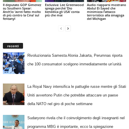
Il deputato GOP Gimenez
Esclusiva: Lee Greenwood
Audio riapparsi mostrano
su Southern Spear:
spiega perché ‘Dio
Abdul El-Sayed che
Anch’io ‘avrei fatto molto
benedica gli USA’ conta
minimizza l’attacco
di più contro la Cina’ sul
più che mai
terroristico alla sinagoga
fentanyl
del Michigan
recenti
Rivoluzionaria Samesta Alonia Jakarta, Perumnas riporta
che 100 consumatori scelgono immediatamente un’unità
La Royal Navy intensifica le pattuglie russe mentre gli Stati
Uniti avvertono Putin che potrebbe attaccare un paese
della NATO nel giro di poche settimane
Sudaryono rivela che il coinvolgimento degli insegnanti nel
programma MBG è importante, ecco la spiegazione