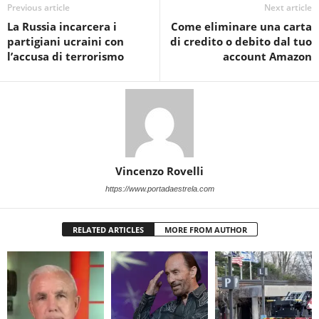
Previous article
Next article
La Russia incarcera i
Come eliminare una carta
partigiani ucraini con
di credito o debito dal tuo
l’accusa di terrorismo
account Amazon
Vincenzo Rovelli
https://www.portadaestrela.com
RELATED ARTICLES
MORE FROM AUTHOR