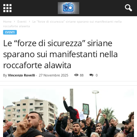
Home
Eventi
Le “forze di sicurezza” siriane sparano sui manifestanti nella
roccaforte alawita
EVENTI
Le “forze di sicurezza” siriane
sparano sui manifestanti nella
roccaforte alawita
By
Vincenzo Rovelli
-
27 Novembre 2025
88
0