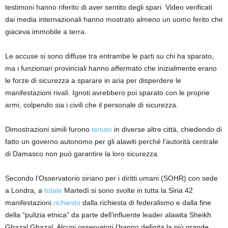
testimoni hanno riferito di aver sentito degli spari. Video verificati
dai media internazionali hanno mostrato almeno un uomo ferito che
giaceva immobile a terra.
Le accuse si sono diffuse tra entrambe le parti su chi ha sparato,
ma i funzionari provinciali hanno affermato che inizialmente erano
le forze di sicurezza a sparare in aria per disperdere le
manifestazioni rivali. Ignoti avrebbero poi sparato con le proprie
armi, colpendo sia i civili che il personale di sicurezza.
Dimostrazioni simili furono
tenuto
in diverse altre città, chiedendo di
fatto un governo autonomo per gli alawiti perché l’autorità centrale
di Damasco non può garantire la loro sicurezza.
Secondo l’Osservatorio siriano per i diritti umani (SOHR) con sede
a Londra, a
totale
Martedì si sono svolte in tutta la Siria 42
manifestazioni
richiesto
dalla richiesta di federalismo e dalla fine
della “pulizia etnica” da parte dell’influente leader alawita Sheikh
Ghazal Ghazal. Alcuni osservatori l’hanno definita la più grande