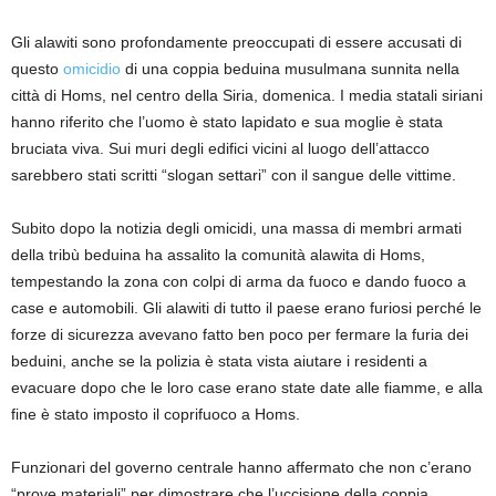
Gli alawiti sono profondamente preoccupati di essere accusati di
questo
omicidio
di una coppia beduina musulmana sunnita nella
città di Homs, nel centro della Siria, domenica. I media statali siriani
hanno riferito che l’uomo è stato lapidato e sua moglie è stata
bruciata viva. Sui muri degli edifici vicini al luogo dell’attacco
sarebbero stati scritti “slogan settari” con il sangue delle vittime.
Subito dopo la notizia degli omicidi, una massa di membri armati
della tribù beduina ha assalito la comunità alawita di Homs,
tempestando la zona con colpi di arma da fuoco e dando fuoco a
case e automobili. Gli alawiti di tutto il paese erano furiosi perché le
forze di sicurezza avevano fatto ben poco per fermare la furia dei
beduini, anche se la polizia è stata vista aiutare i residenti a
evacuare dopo che le loro case erano state date alle fiamme, e alla
fine è stato imposto il coprifuoco a Homs.
Funzionari del governo centrale hanno affermato che non c’erano
“prove materiali” per dimostrare che l’uccisione della coppia