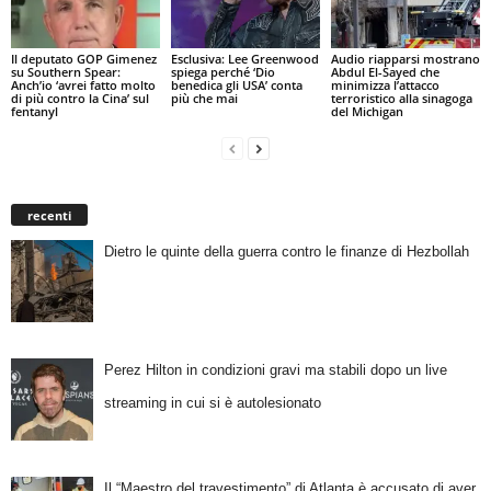
Il deputato GOP Gimenez
Esclusiva: Lee Greenwood
Audio riapparsi mostrano
su Southern Spear:
spiega perché ‘Dio
Abdul El-Sayed che
Anch’io ‘avrei fatto molto
benedica gli USA’ conta
minimizza l’attacco
di più contro la Cina’ sul
più che mai
terroristico alla sinagoga
fentanyl
del Michigan
recenti
Dietro le quinte della guerra contro le finanze di Hezbollah
Perez Hilton in condizioni gravi ma stabili dopo un live
streaming in cui si è autolesionato
Il “Maestro del travestimento” di Atlanta è accusato di aver