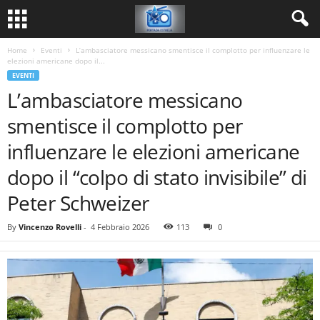
Home
Eventi
L’ambasciatore messicano smentisce il complotto per influenzare le
elezioni americane dopo il...
EVENTI
L’ambasciatore messicano
smentisce il complotto per
influenzare le elezioni americane
dopo il “colpo di stato invisibile” di
Peter Schweizer
By
Vincenzo Rovelli
-
4 Febbraio 2026
113
0