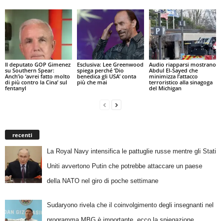
Il deputato GOP Gimenez
Esclusiva: Lee Greenwood
Audio riapparsi mostrano
su Southern Spear:
spiega perché ‘Dio
Abdul El-Sayed che
Anch’io ‘avrei fatto molto
benedica gli USA’ conta
minimizza l’attacco
di più contro la Cina’ sul
più che mai
terroristico alla sinagoga
fentanyl
del Michigan
recenti
La Royal Navy intensifica le pattuglie russe mentre gli Stati
Uniti avvertono Putin che potrebbe attaccare un paese
della NATO nel giro di poche settimane
Sudaryono rivela che il coinvolgimento degli insegnanti nel
programma MBG è importante, ecco la spiegazione