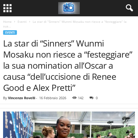
Home
Eventi
La star di “Sinners” Wunmi Mosaku non riesce a “festeggiare” la
sua...
EVENTI
La star di “Sinners” Wunmi
Mosaku non riesce a “festeggiare”
la sua nomination all’Oscar a
causa “dell’uccisione di Renee
Good e Alex Pretti”
By
Vincenzo Rovelli
-
16 Febbraio 2026
142
0