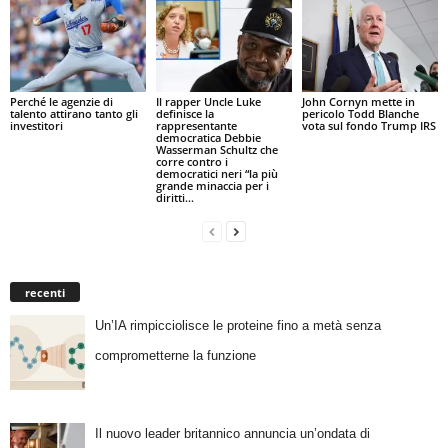
Perché le agenzie di
Il rapper Uncle Luke
John Cornyn mette in
talento attirano tanto gli
definisce la
pericolo Todd Blanche
investitori
rappresentante
vota sul fondo Trump IRS
democratica Debbie
Wasserman Schultz che
corre contro i
democratici neri “la più
grande minaccia per i
diritti...
recenti
Un’IA rimpicciolisce le proteine fino a metà senza
comprometterne la funzione
Il nuovo leader britannico annuncia un’ondata di