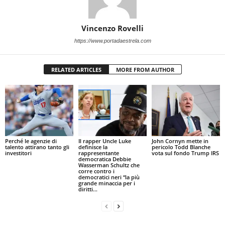
Vincenzo Rovelli
https://www.portadaestrela.com
RELATED ARTICLES
MORE FROM AUTHOR
Perché le agenzie di
Il rapper Uncle Luke
John Cornyn mette in
talento attirano tanto gli
definisce la
pericolo Todd Blanche
investitori
rappresentante
vota sul fondo Trump IRS
democratica Debbie
Wasserman Schultz che
corre contro i
democratici neri “la più
grande minaccia per i
diritti...