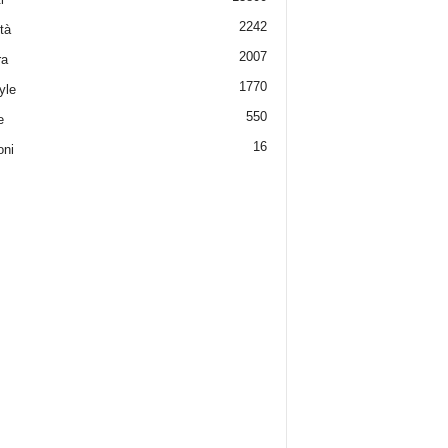
2242
tà
2007
ra
1770
yle
550
e
16
oni