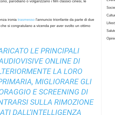
ono, parodiano o volgarizzano i film classici cinesi, le
Socie
Cultu
enza ironia
trasmesso
l’annuncio trionfante da parte di due
Lifest
che si congratulano a vicenda per aver svolto un ottimo
Salut
Opini
ARICATO LE PRINCIPALI
UDIOVISIVE ONLINE DI
LTERIORMENTE LA LORO
PRIMARIA, MIGLIORARE GLI
TORAGGIO E SCREENING DI
NTRARSI SULLA RIMOZIONE
RATI DALL’INTELLIGENZA