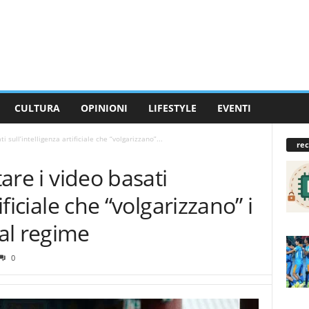
CULTURA
OPINIONI
LIFESTYLE
EVENTI
i sull’intelligenza artificiale che “volgarizzano”...
rec
tare i video basati
ificiale che “volgarizzano” i
al regime
0