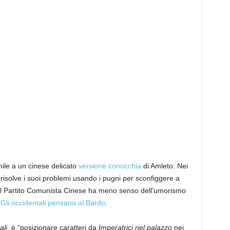
ile a un cinese delicato
versione conocchia
di Amleto. Nei
le, risolve i suoi problemi usando i pugni per sconfiggere a
e, il Partito Comunista Cinese ha meno senso dell’umorismo
a
Gli occidentali pensano al Bardo
.
ali,
è “posizionare caratteri da
Imperatrici nel palazzo
nei