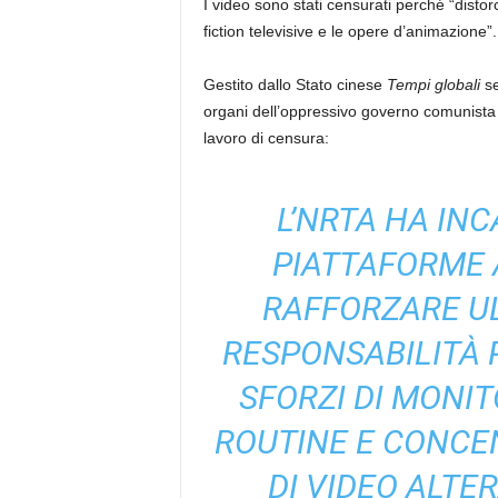
I video sono stati censurati perché “distorc
fiction televisive e le opere d’animazione”.
Gestito dallo Stato cinese
Tempi globali
s
organi dell’oppressivo governo comunista 
lavoro di censura:
L’NRTA HA INC
PIATTAFORME A
RAFFORZARE U
RESPONSABILITÀ 
SFORZI DI MONI
ROUTINE E CONCE
DI VIDEO ALTE