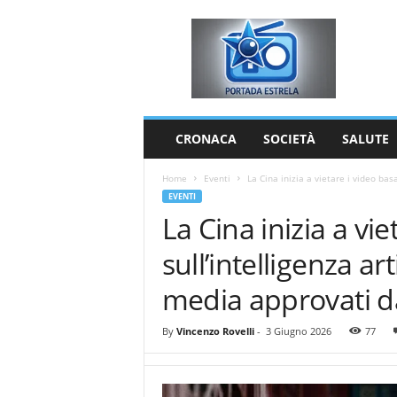
P
o
r
t
a
d
a
CRONACA
SOCIETÀ
SALUTE
E
s
Home
Eventi
La Cina inizia a vietare i video basat
t
EVENTI
r
La Cina inizia a vie
e
l
sull’intelligenza art
a
media approvati d
By
Vincenzo Rovelli
-
3 Giugno 2026
77