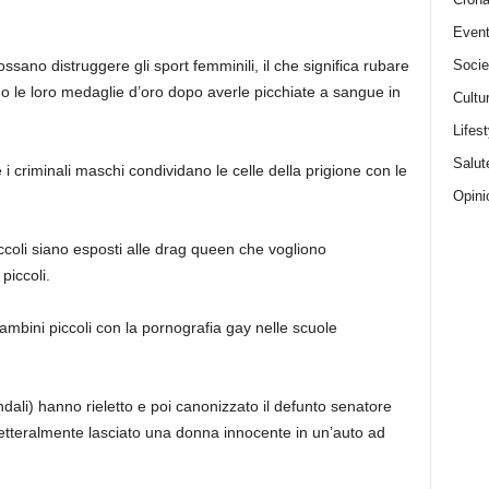
Event
Socie
sano distruggere gli sport femminili, il che significa rubare
sino le loro medaglie d’oro dopo averle picchiate a sangue in
Cultu
Lifest
Salut
 i criminali maschi condividano le celle della prigione con le
Opini
ccoli siano esposti alle drag queen che vogliono
piccoli.
ambini piccoli con la pornografia gay nelle scuole
ndali) hanno rieletto e poi canonizzato il defunto senatore
tteralmente lasciato una donna innocente in un’auto ad