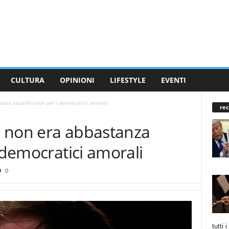
CULTURA
OPINIONI
LIFESTYLE
EVENTI
anza squalificante per i democratici amorali
rec
ta non era abbastanza
i democratici amorali
0
tutti 