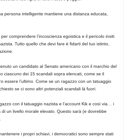
una persona intelligente mantiene una distanza educata,
per comprendere l’incoscienza egoistica e il pericolo insiti
sta. Tutto quello che devi fare è fidarti del tuo istinto,
azione.
tenuto un candidato al Senato americano con il marchio del
o ciascuno dei 15 scandali sopra elencati, come se il
ero essere l’ultimo. Come se un ragazzo con un tatuaggio
hiesto se ci sono altri potenziali scandali là fuori.
gazzo con il tatuaggio nazista e l’account Kik e così via… i
di un livello morale elevato. Questo sarà (e dovrebbe
.
mantenere i propri schiavi, i democratici sono sempre stati