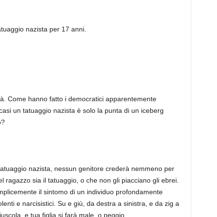
tuaggio nazista per 17 anni.
ità. Come hanno fatto i democratici apparentemente
casi un tatuaggio nazista è solo la punta di un iceberg
o?
 tatuaggio nazista, nessun genitore crederà nemmeno per
agazzo sia il tatuaggio, o che non gli piacciano gli ebrei.
mplicemente il sintomo di un individuo profondamente
olenti e narcisistici. Su e giù, da destra a sinistra, e da zig a
scola, e tua figlia si farà male, o peggio.