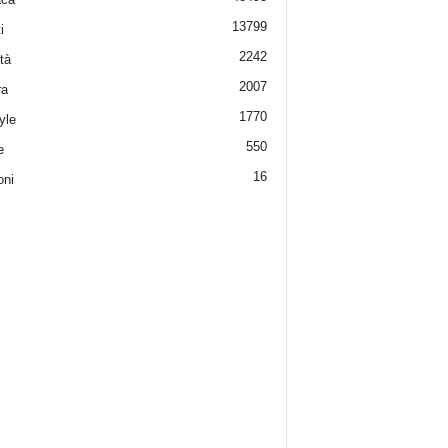
13799
i
2242
tà
2007
ra
1770
yle
550
e
16
oni