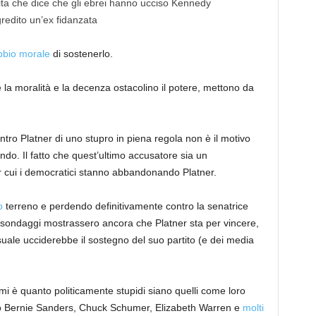
ita che dice che gli ebrei hanno ucciso Kennedy
redito un’ex fidanzata
bio morale
di sostenerlo.
la moralità e la decenza ostacolino il potere, mettono da
tro Platner di uno stupro in piena regola non è il motivo
do. Il fatto che quest’ultimo accusatore sia un
 cui i democratici stanno abbandonando Platner.
o
terreno e perdendo definitivamente contro la senatrice
i sondaggi mostrassero ancora che Platner sta per vincere,
ale ucciderebbe il sostegno del suo partito (e dei media
i è quanto politicamente stupidi siano quelli come loro
o Bernie Sanders, Chuck Schumer, Elizabeth Warren e
molti