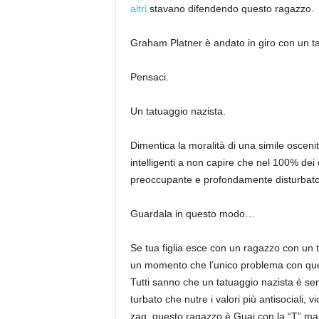
altri
stavano difendendo questo ragazzo.
Graham Platner è andato in giro con un ta
Pensaci.
Un tatuaggio nazista.
Dimentica la moralità di una simile oscen
intelligenti a non capire che nel 100% dei 
preoccupante e profondamente disturbat
Guardala in questo modo…
Se tua figlia esce con un ragazzo con un
un momento che l’unico problema con quel r
Tutti sanno che un tatuaggio nazista è se
turbato che nutre i valori più antisociali, vi
zag, questo ragazzo è Guai con la “T” maiu