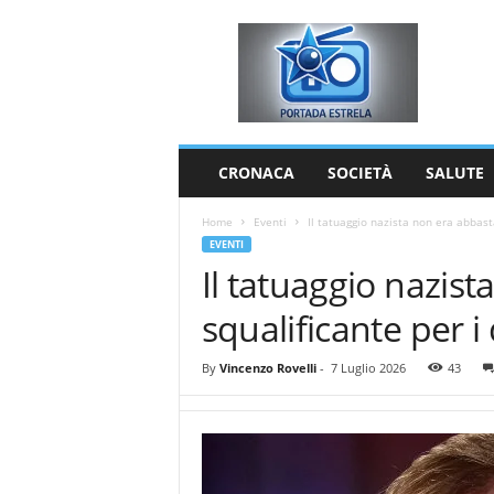
P
o
r
t
a
d
a
CRONACA
SOCIETÀ
SALUTE
E
s
Home
Eventi
Il tatuaggio nazista non era abbast
t
EVENTI
r
Il tatuaggio nazis
e
l
squalificante per 
a
By
Vincenzo Rovelli
-
7 Luglio 2026
43