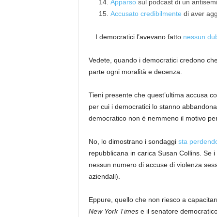
Apparso
sul podcast di un antisem
Accusato credibilmente
di aver agg
…I democratici l’avevano fatto
nessun dub
Vedete, quando i democratici credono che 
parte ogni moralità e decenza.
Tieni presente che quest’ultima accusa con
per cui i democratici lo stanno abbandonan
democratico non è nemmeno il motivo per
No, lo dimostrano i sondaggi
sta perdend
repubblicana in carica Susan Collins. Se 
nessun numero di accuse di violenza sessu
aziendali).
Eppure, quello che non riesco a capacitarm
New York Times
e il senatore democratic