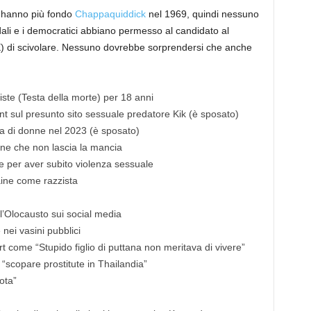
n hanno più fondo
Chappaquiddick
nel 1969, quindi nessuno
li e i democratici abbiano permesso al candidato al
 di scivolare. Nessuno dovrebbe sorprendersi che anche
ste (Testa della morte) per 18 anni
t sul presunto sito sessuale predatore Kik (è sposato)
 di donne nel 2023 (è sposato)
one che non lascia la mancia
e per aver subito violenza sessuale
ine come razzista
’Olocausto sui social media
nei vasini pubblici
t come “Stupido figlio di puttana non meritava di vivere”
r “scopare prostitute in Thailandia”
ota”