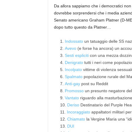
Da allora sappiamo che i democratici no
dovrebbe sorprendersi che i media azienda
Senato americano Graham Platner (D-ME)
dopo tutto questo da Platner…
Indossato
un tatuaggio delle SS nazi
Avevo
(e forse ha ancora) un accoun
Sesti espliciti
con una mezza dozzina
Denigrato
tutti i neri come popolazi
Incolpato
vittime di violenza sessual
Spalmato
popolazione rurale del Ma
Anti-gay
post su Reddit
Promosso
un presunto negatore dell
Vantato
riguardo alla masturbazione 
Deriso
Destinatario del Purple Hear
Incoraggiato
appaltatori militari pe
Chiamato
la Vergine Maria una “idi
DUI