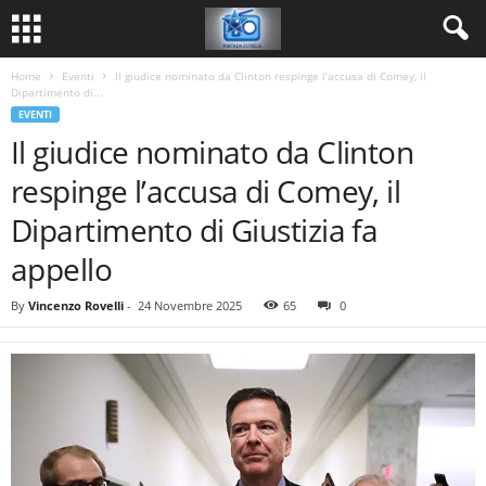
Home
Eventi
Il giudice nominato da Clinton respinge l’accusa di Comey, il
Dipartimento di...
EVENTI
Il giudice nominato da Clinton
respinge l’accusa di Comey, il
Dipartimento di Giustizia fa
appello
By
Vincenzo Rovelli
-
24 Novembre 2025
65
0