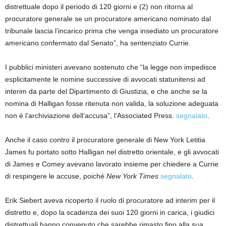
distrettuale dopo il periodo di 120 giorni e (2) non ritorna al
procuratore generale se un procuratore americano nominato dal
tribunale lascia l’incarico prima che venga insediato un procuratore
americano confermato dal Senato”, ha sentenziato Currie.
I pubblici ministeri avevano sostenuto che “la legge non impedisce
esplicitamente le nomine successive di avvocati statunitensi ad
interim da parte del Dipartimento di Giustizia, e che anche se la
nomina di Halligan fosse ritenuta non valida, la soluzione adeguata
non è l’archiviazione dell’accusa”, l’Associated Press.
segnalato
.
Anche il caso contro il procuratore generale di New York Letitia
James fu portato sotto Halligan nel distretto orientale, e gli avvocati
di James e Comey avevano lavorato insieme per chiedere a Currie
di respingere le accuse, poiché
New York Times
segnalato
.
Erik Siebert aveva ricoperto il ruolo di procuratore ad interim per il
distretto e, dopo la scadenza dei suoi 120 giorni in carica, i giudici
distrettuali hanno convenuto che sarebbe rimasto fino alla sua