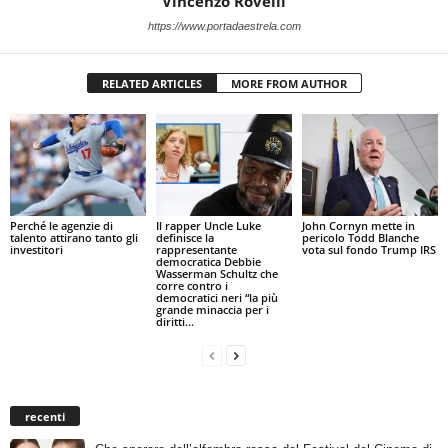
Vincenzo Rovelli
https://www.portadaestrela.com
RELATED ARTICLES
MORE FROM AUTHOR
Perché le agenzie di
Il rapper Uncle Luke
John Cornyn mette in
talento attirano tanto gli
definisce la
pericolo Todd Blanche
investitori
rappresentante
vota sul fondo Trump IRS
democratica Debbie
Wasserman Schultz che
corre contro i
democratici neri “la più
grande minaccia per i
diritti...
recenti