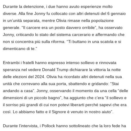
Durante la detenzione, i due hanno avuto esperienze molto
diverse. Alla fine Jonny fu collocato con altri detenuti del 6 gennaio
in un’unità separata, mentre Olivia rimase nella popolazione
generale. “Il carcere era un posto davvero orribile”, ha osservato
Jonny, criticando lo stato del sistema carcerario e affermando che
non si concentra più sulla riforma. “Ti buttano in una scatola e si
dimenticano di te.”
Entrambi i fratelli hanno espresso intenso sollievo e rinnovata
speranza nel vedere Donald Trump dichiarare la vittoria la notte
delle elezioni del 2024. Olivia ha ricordato altri detenuti nella sua
unità che correvano alla sua porta, sbattendo e gridando: “Stai
andando a casa”. Jonny, osservando il momento da una cella “delle
dimensioni di un piccolo bagno”, ha aggiunto che c’era “il sollievo e
il sorriso più grandi di cui non potevi liberarti perché sapevi che era
così. Lo abbiamo fatto e il Signore è venuto in nostro aiuto”.
Durante l’intervista, i Pollock hanno sottolineato che la loro fede ha