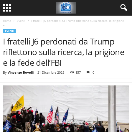
Home
Eventi
I fratelli J6 perdonati da Trump riflettono sulla ricerca, la prigione
e...
EVENTI
I fratelli J6 perdonati da Trump
riflettono sulla ricerca, la prigione
e la fede dell’FBI
By
Vincenzo Rovelli
-
21 Dicembre 2025
157
0