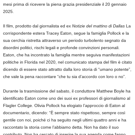
mesi prima di ricevere la piena grazia presidenziale il 20 gennaio
2025.
Il film, prodotto dal giornalista ed ex
Notizie del mattino di Dallas
La
corrispondente estera Tracey Eaton, segue la famiglia Pollock e la
sua cerchia ristretta attraverso un periodo turbolento segnato da
disordini politici, rischi legali e profonde convinzioni personali.
Eaton, che ha incontrato la famiglia mentre seguiva manifestazioni
politiche in Florida nel 2020, nel comunicato stampa del film è citato
dicendo di essere stato attratto dalla loro storia di “umano potente”,
che vale la pena raccontare “che tu sia d’accordo con loro o no”.
Durante la trasmissione del sabato, il conduttore Matthew Boyle ha
identificato Eaton come uno dei suoi ex professori di giornalismo al
Flagler College. Olivia Pollock ha elogiato l’approccio di Eaton al
documentario, dicendo: “È sempre stato rispettoso, sempre così
gentile con noi, poiché ci ha seguito negli ultimi quattro anni e ha
raccontato la storia come l’abbiamo detta. Non ha dato il suo
contributo. Non ha cercato di inserire la sua agenda come fanno