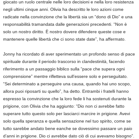
giocato un ruolo centrale nelle loro decisioni e nella loro resistenza
negli ultimi cinque anni. Olivia ha descritto le loro azioni come
radicate nella convinzione che la libertà sia un “dono di Dio” e una
responsabilità tramandata dalle generazioni precedenti. “Non è
solo un nostro diritto. È nostro dovere difendere queste cose e
mantenere quelle libertà che ci sono state date”, ha affermato.
Jonny ha ricordato di aver sperimentato un profondo senso di pace
spirituale durante il periodo trascorso in clandestinità, facendo
riferimento a un passaggio biblico sulla “pace che supera ogni
comprensione” mentre rifletteva sull’essere solo e perseguitato.
“Sei determinato a perseguire una causa, quando hai uno scopo,
allora puoi riposarti su quello”, ha detto. Entrambi i fratelli hanno
espresso la convinzione che la loro fede li ha sostenuti durante la
prigione, con Olivia che ha aggiunto: “Dio non ci avrebbe fatto
superare tutto questo solo per lasciarci marcire in prigione.
Avevi
solo quella speranza e quella sensazione nel tuo spirito, come se
tutto sarebbe andato bene e
anche se dovessimo passare un paio
d’anni in prigione. Dio ci avrebbe dato ciò di cui avevamo bisogno”.