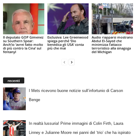
Il deputato GOP Gimenez
Esclusiva: Lee Greenwood
Audio riapparsi mostrano
su Southern Spear:
spiega perché ‘Dio
Abdul El-Sayed che
Anch’io ‘avrei fatto molto
benedica gli USA’ conta
minimizza l’attacco
di più contro la Cina’ sul
più che mai
terroristico alla sinagoga
fentanyl
del Michigan
recenti
I Mets ricevono buone notizie sull’infortunio di Carson
Benge
In realtà lussuria! Prime immagini di Colin Firth, Laura
Linney e Julianne Moore nei panni del ‘trio’ che ha ispirato