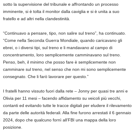
sotto la supervisione del tribunale e affrontando un processo
imminente, si è tolta il monitor dalla caviglia e si è unita a suo
fratello e ad altri nella clandestinità.
“Continuavo a pensare, tipo, non salire sul treno”, ha continuato.
“Come nella Seconda Guerra Mondiale, quando caricavano gli
ebrei, o i diversi tipi, sul treno e li mandavano al campo di
concentramento, loro semplicemente camminavano sul treno.
Penso, beh, il minimo che posso fare è semplicemente non
camminare sul treno, nel senso che non mi sono semplicemente
consegnato. Che li farò lavorare per questo.”
I fratelli hanno vissuto fuori dalla rete – Jonny per quasi tre anni e
Olivia per 11 mesi – facendo affidamento su veicoli più vecchi,
contanti ed evitando tutte le tracce digitali per eludere il rilevamento
da parte delle autorità federali. Alla fine furono arrestati il ​​6 gennaio
2024, dopo che qualcuno fornì all’FBI una mappa della loro
posizione.