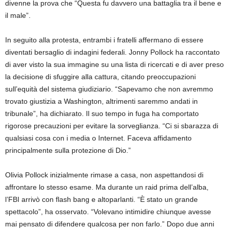
divenne la prova che “Questa fu davvero una battaglia tra il bene e
il male”.
In seguito alla protesta, entrambi i fratelli affermano di essere
diventati bersaglio di indagini federali. Jonny Pollock ha raccontato
di aver visto la sua immagine su una lista di ricercati e di aver preso
la decisione di sfuggire alla cattura, citando preoccupazioni
sull’equità del sistema giudiziario. “Sapevamo che non avremmo
trovato giustizia a Washington, altrimenti saremmo andati in
tribunale”, ha dichiarato. Il suo tempo in fuga ha comportato
rigorose precauzioni per evitare la sorveglianza. “Ci si sbarazza di
qualsiasi cosa con i media o Internet. Faceva affidamento
principalmente sulla protezione di Dio.”
Olivia Pollock inizialmente rimase a casa, non aspettandosi di
affrontare lo stesso esame. Ma durante un raid prima dell’alba,
l’FBI arrivò con flash bang e altoparlanti. “È stato un grande
spettacolo”, ha osservato. “Volevano intimidire chiunque avesse
mai pensato di difendere qualcosa per non farlo.” Dopo due anni