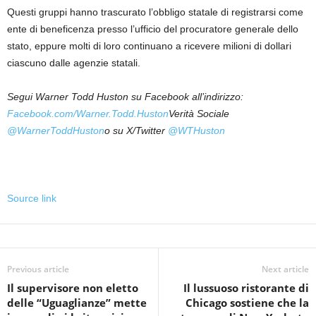
Questi gruppi hanno trascurato l’obbligo statale di registrarsi come
ente di beneficenza presso l’ufficio del procuratore generale dello
stato, eppure molti di loro continuano a ricevere milioni di dollari
ciascuno dalle agenzie statali.
Segui Warner Todd Huston su Facebook all’indirizzo:
Facebook.com/Warner.Todd.Huston
Verità Sociale
@WarnerToddHuston
o su X/Twitter
@WTHuston
Source link
Previous article
Next article
Il supervisore non eletto
Il lussuoso ristorante di
delle “Uguaglianze” mette
Chicago sostiene che la