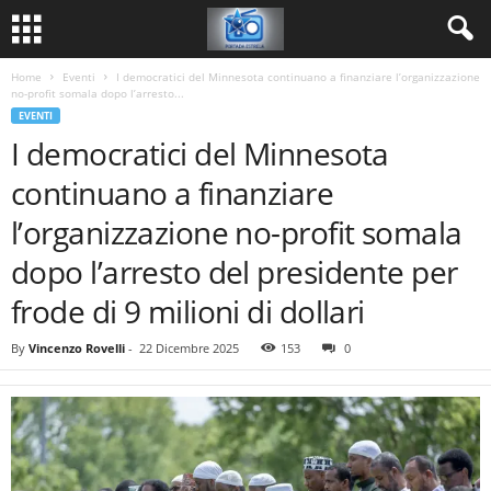
Home
Eventi
I democratici del Minnesota continuano a finanziare l’organizzazione
no-profit somala dopo l’arresto...
EVENTI
I democratici del Minnesota
continuano a finanziare
l’organizzazione no-profit somala
dopo l’arresto del presidente per
frode di 9 milioni di dollari
By
Vincenzo Rovelli
-
22 Dicembre 2025
153
0