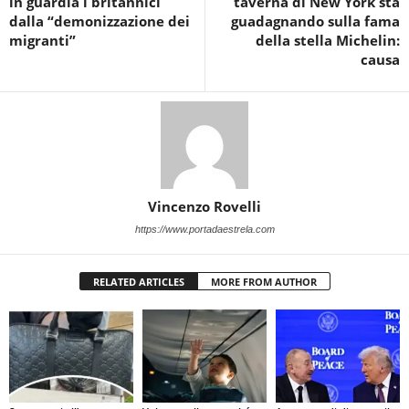
in guardia i britannici
taverna di New York sta
dalla “demonizzazione dei
guadagnando sulla fama
migranti”
della stella Michelin:
causa
Vincenzo Rovelli
https://www.portadaestrela.com
RELATED ARTICLES
MORE FROM AUTHOR