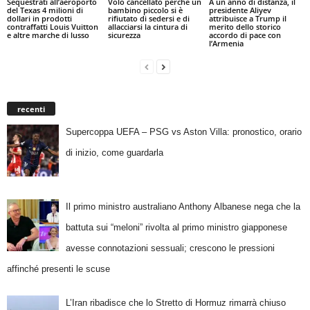
Sequestrati all’aeroporto
Volo cancellato perché un
A un anno di distanza, il
del Texas 4 milioni di
bambino piccolo si è
presidente Aliyev
dollari in prodotti
rifiutato di sedersi e di
attribuisce a Trump il
contraffatti Louis Vuitton
allacciarsi la cintura di
merito dello storico
e altre marche di lusso
sicurezza
accordo di pace con
l’Armenia
recenti
Supercoppa UEFA – PSG vs Aston Villa: pronostico, orario
di inizio, come guardarla
Il primo ministro australiano Anthony Albanese nega che la
battuta sui “meloni” rivolta al primo ministro giapponese
avesse connotazioni sessuali; crescono le pressioni
affinché presenti le scuse
L’Iran ribadisce che lo Stretto di Hormuz rimarrà chiuso