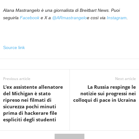
Alana Mastrangelo è una giornalista di Breitbart News. Puoi
seguirla
Facebook
e X a
@ARmastrangelo
e così via
Instagram
.
Source link
Previous article
Next article
L’ex assistente allenatore
La Russia respinge le
del Michigan è stato
notizie sui progressi nei
ripreso nei filmati di
colloqui di pace in Ucraina
sicurezza pochi minuti
prima di hackerare file
espliciti degli studenti