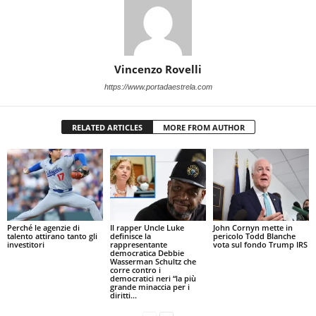
Vincenzo Rovelli
https://www.portadaestrela.com
RELATED ARTICLES
MORE FROM AUTHOR
Perché le agenzie di
Il rapper Uncle Luke
John Cornyn mette in
talento attirano tanto gli
definisce la
pericolo Todd Blanche
investitori
rappresentante
vota sul fondo Trump IRS
democratica Debbie
Wasserman Schultz che
corre contro i
democratici neri “la più
grande minaccia per i
diritti...