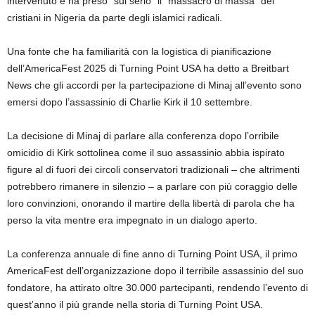
intervenuto e ha preso “sul serio” il “massacro di massa” dei
cristiani in Nigeria da parte degli islamici radicali.
Una fonte che ha familiarità con la logistica di pianificazione
dell’AmericaFest 2025 di Turning Point USA ha detto a Breitbart
News che gli accordi per la partecipazione di Minaj all’evento sono
emersi dopo l’assassinio di Charlie Kirk il 10 settembre.
La decisione di Minaj di parlare alla conferenza dopo l’orribile
omicidio di Kirk sottolinea come il suo assassinio abbia ispirato
figure al di fuori dei circoli conservatori tradizionali – che altrimenti
potrebbero rimanere in silenzio – a parlare con più coraggio delle
loro convinzioni, onorando il martire della libertà di parola che ha
perso la vita mentre era impegnato in un dialogo aperto.
La conferenza annuale di fine anno di Turning Point USA, il primo
AmericaFest dell’organizzazione dopo il terribile assassinio del suo
fondatore, ha attirato oltre 30.000 partecipanti, rendendo l’evento di
quest’anno il più grande nella storia di Turning Point USA.