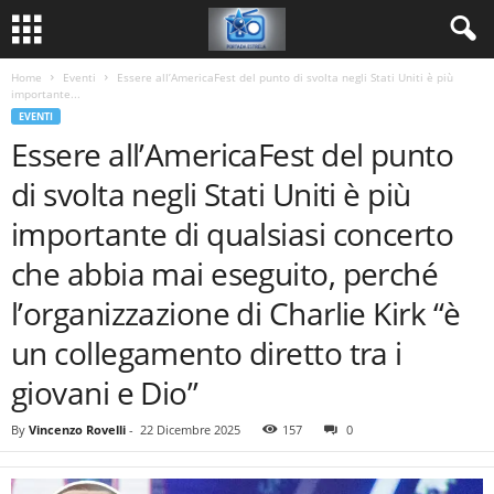
Home
Eventi
Essere all’AmericaFest del punto di svolta negli Stati Uniti è più
importante...
EVENTI
Essere all’AmericaFest del punto
di svolta negli Stati Uniti è più
importante di qualsiasi concerto
che abbia mai eseguito, perché
l’organizzazione di Charlie Kirk “è
un collegamento diretto tra i
giovani e Dio”
By
Vincenzo Rovelli
-
22 Dicembre 2025
157
0