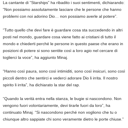
La cantante di “Starships” ha ribadito i suoi sentimenti, dichiarando:
“Non possiamo assolutamente lasciare che le persone che hanno
problemi con noi adorino Dio… non possiamo averle al potere”.
“Tutto quello che devi fare è guardare cosa sta succedendo in altri
posti nel mondo, guardare cosa viene fatto ai cristiani di tutto il
mondo e chiederti perché le persone in questo paese che erano in
posizioni di potere si sono sentite così a loro agio nel cercare di
toglierci la voce”, ha aggiunto Minaj.
“Hanno così paura, sono così intimiditi, sono così insicuri, sono così
piccoli dentro che sentirci e vederci adorare Dio li irrita. Il nostro
spirito li irrita”, ha dichiarato la star del rap.
“Quando la verità entra nella stanza, le bugie si nascondono. Non
vengono fuori volontariamente, devi tirarle fuori da loro”, ha
continuato Minaj. “Si nascondono perché non vogliono che tu o
chiunque altro sappiate chi sono veramente dietro le porte chiuse.”