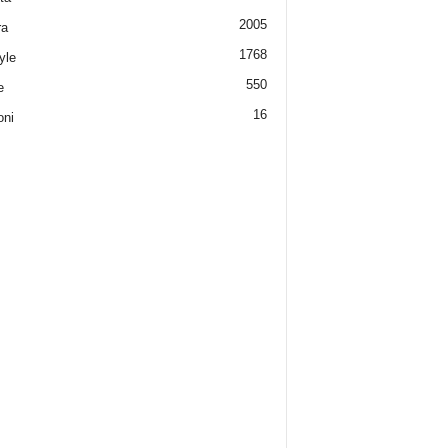
2005
ra
1768
yle
550
e
16
oni