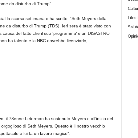
rome da disturbo di Trump”.
Cultu
Lifest
al la scorsa settimana e ha scritto: “Seth Meyers della
me da disturbo di Trump (TDS). Ieri sera è stato visto con
Salut
 a causa del fatto che il suo ‘programma’ è un DISASTRO
Opini
s non ha talento e la NBC dovrebbe licenziarlo,
vo, il 78enne Leterman ha sostenuto Meyers e all’inizio del
 orgoglioso di Seth Meyers. Questo è il nostro vecchio
spettacolo e lui fa un lavoro magico”.