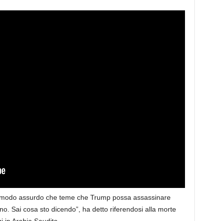
n modo assurdo che teme che Trump possa assassinare
o. Sai cosa sto dicendo”, ha detto riferendosi alla morte