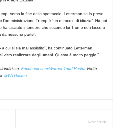
 in Arabia Saudita.
rump. Verso la fine dello spettacolo, Letterman se la prese
 l’amministrazione Trump è “un miracolo di idiozia”. Ha poi
” e ha lasciato intendere che secondo lui Trump non lascerà
à da nessuna parte”.
a cui si sia mai assistito”, ha continuato Letterman.
i visto realizzare dagli umani. Questa è molto peggio.”
l’indirizzo:
Facebook.com/Warner.Todd.Huston
Verità
er
@WTHuston
Next article