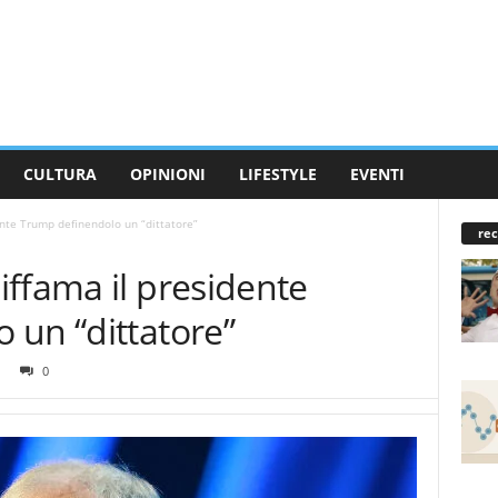
CULTURA
OPINIONI
LIFESTYLE
EVENTI
nte Trump definendolo un “dittatore”
rec
ffama il presidente
 un “dittatore”
0