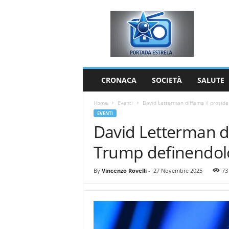
P
o
r
t
a
d
a
CRONACA
SOCIETÀ
SALUTE
E
s
Home
Eventi
David Letterman diffama il preside
t
EVENTI
r
David Letterman di
e
l
Trump definendolo
a
By
Vincenzo Rovelli
-
27 Novembre 2025
73