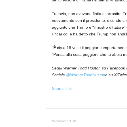
del difensore di Hamas e Jamal Khashoggi
Tuttavia, non avevano finito di arrostire T
nuovamente con il presidente, dicendo che
aggiunto che Trump è “il nostro dittatore
l’incarico, e ha detto che Trump non andr
“È circa 18 volte il peggior comportamento 
“Pensa alla cosa peggiore che tu abbia ma
Segui Warner Todd Huston su Facebook al
Sociale
@WarnerToddHuston
o su X/Twitt
Source link
Previous article