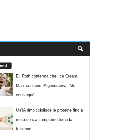
enti
Eli Roth conferma che ‘Ice Cream
Man’ contiene IA generativa: ‘Me
equivoqué’.
Un’IA rimpicciolisce le proteine fino a
metà senza comprometterne la
funzione